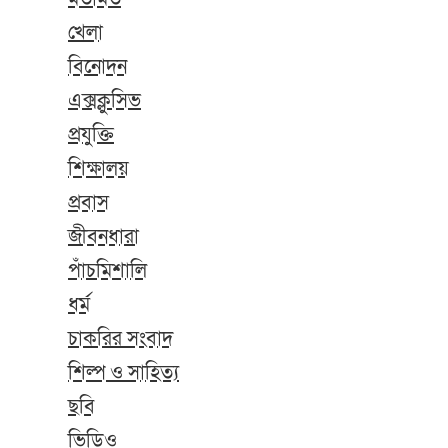
খেলা
বিনোদন
এক্সক্লুসিভ
প্রযুক্তি
শিক্ষালয়
প্রবাস
জীবনধারা
পাঁচমিশালি
ধর্ম
চাকরির সংবাদ
শিল্প ও সাহিত্য
ছবি
ভিডিও