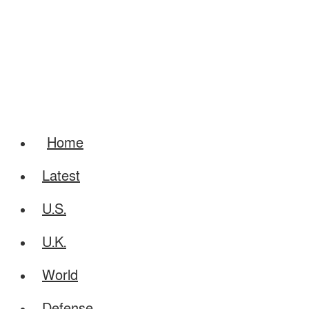
Home
Latest
U.S.
U.K.
World