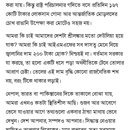
করা যায়। কিন্তু রাষ্ট্র পরিচালনার গদিতে বসে প্রতিদিন ১৬৭
কোটি টাকার লোকসান গোনা আর আন্তর্জাতিক মোড়লদের
চোখ রাঙানি উপেক্ষা করা মোটেও সহজ নয়।
আমরা কি চাই আমাদের দেশটা শ্রীলঙ্কার মতো দেউলিয়া হয়ে
যাক? আমরা কি চাই আইএমএফের সব দাসত্ব মেনে নিয়ে
জ্বালানির দাম ২০০ টাকা হোক? নিশ্চয়ই না। বর্তমান সরকার
যা করছে, তা হলো একটি ধসে পড়া অর্থনীতিকে টেনে তোলার
আপ্রাণ চেষ্টা। তেলের এই দাম বৃদ্ধি কোনো রাজনৈতিক শখ
নয়, বরং টিকে থাকার লড়াই।
নেপাল, ভারত বা পাকিস্তানের দিকে তাকালে বোঝা যায়,
আমরা এখনও কতটা স্থিতিশীল আছি। গুজব আর আবেগে
ভেসে যাওয়ার আগে তথ্যগুলো একবার ঠান্ডা মাথায় ভেবে
দেখুন। দেশ আপনার, সম্পদও আপনার। সিদ্ধান্ত নেওয়ার