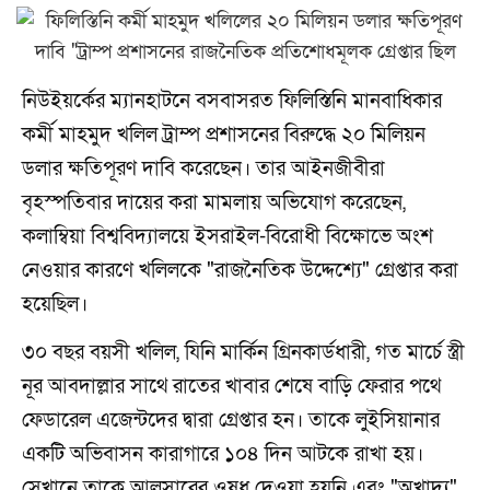
নিউইয়র্কের ম্যানহাটনে বসবাসরত ফিলিস্তিনি মানবাধিকার
কর্মী মাহমুদ খলিল ট্রাম্প প্রশাসনের বিরুদ্ধে ২০ মিলিয়ন
ডলার ক্ষতিপূরণ দাবি করেছেন। তার আইনজীবীরা
বৃহস্পতিবার দায়ের করা মামলায় অভিযোগ করেছেন,
কলাম্বিয়া বিশ্ববিদ্যালয়ে ইসরাইল-বিরোধী বিক্ষোভে অংশ
নেওয়ার কারণে খলিলকে "রাজনৈতিক উদ্দেশ্যে" গ্রেপ্তার করা
হয়েছিল।
৩০ বছর বয়সী খলিল, যিনি মার্কিন গ্রিনকার্ডধারী, গত মার্চে স্ত্রী
নূর আবদাল্লার সাথে রাতের খাবার শেষে বাড়ি ফেরার পথে
ফেডারেল এজেন্টদের দ্বারা গ্রেপ্তার হন। তাকে লুইসিয়ানার
একটি অভিবাসন কারাগারে ১০৪ দিন আটকে রাখা হয়।
সেখানে তাকে আলসারের ওষুধ দেওয়া হয়নি এবং "অখাদ্য"