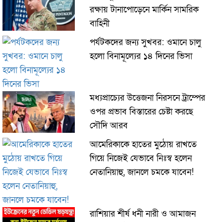
রক্ষায় টানাপোড়েনে মার্কিন সামরিক
বাহিনী
পর্যটকদের জন্য সুখবর: ওমানে চালু
হলো বিনামূল্যের ১৪ দিনের ভিসা
মধ্যপ্রাচ্যের উত্তেজনা নিরসনে ট্রাম্পের
ওপর প্রভাব বিস্তারের চেষ্টা করছে
সৌদি আরব
আমেরিকাকে হাতের মুঠোয় রাখতে
গিয়ে নিজেই যেভাবে নিঃস্ব হলেন
নেতানিয়াহু, জানলে চমকে যাবেন!
রাশিয়ার শীর্ষ ধনী নারী ও আমাজন