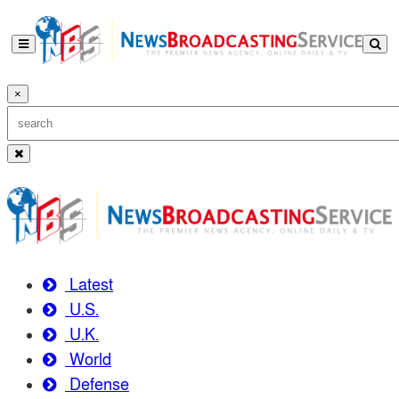
×
Latest
U.S.
U.K.
World
Defense