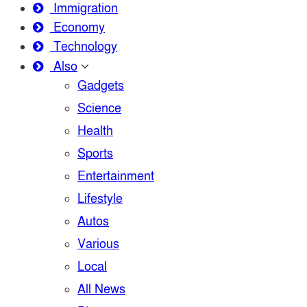
Immigration
Economy
Technology
Also
Gadgets
Science
Health
Sports
Entertainment
Lifestyle
Autos
Various
Local
All News