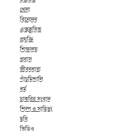
খেলা
বিনোদন
এক্সক্লুসিভ
প্রযুক্তি
শিক্ষালয়
প্রবাস
জীবনধারা
পাঁচমিশালি
ধর্ম
চাকরির সংবাদ
শিল্প ও সাহিত্য
ছবি
ভিডিও