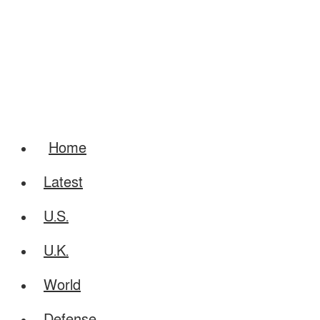
Home
Latest
U.S.
U.K.
World