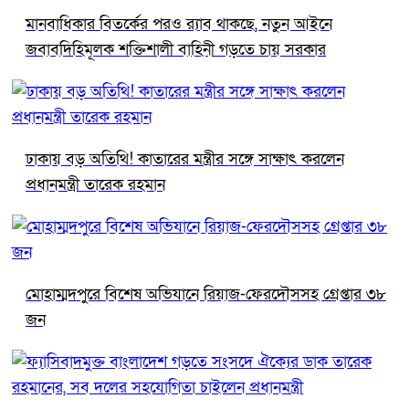
মানবাধিকার বিতর্কের পরও র‍্যাব থাকছে, নতুন আইনে
জবাবদিহিমূলক শক্তিশালী বাহিনী গড়তে চায় সরকার
ঢাকায় বড় অতিথি! কাতারের মন্ত্রীর সঙ্গে সাক্ষাৎ করলেন
প্রধানমন্ত্রী তারেক রহমান
মোহাম্মদপুরে বিশেষ অভিযানে রিয়াজ-ফেরদৌসসহ গ্রেপ্তার ৩৮
জন