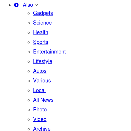
Also
Gadgets
Science
Health
Sports
Entertainment
Lifestyle
Autos
Various
Local
All News
Photo
Video
Archive