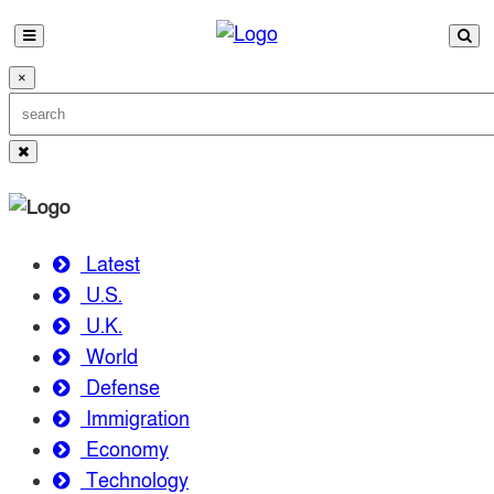
×
Latest
U.S.
U.K.
World
Defense
Immigration
Economy
Technology