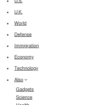
U.S.
U.K.
World
Defense
Immigration
Economy
Technology
Also
Gadgets
Science