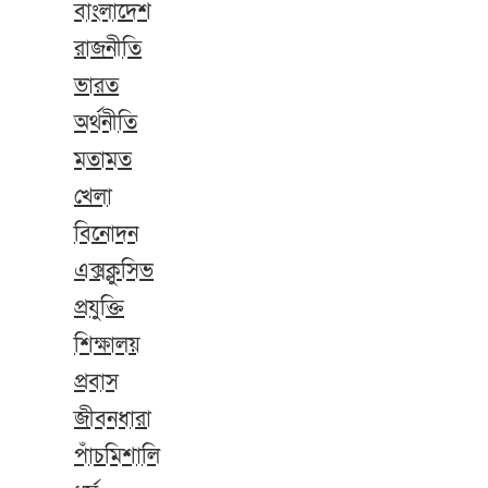
বাংলাদেশ
রাজনীতি
ভারত
অর্থনীতি
মতামত
খেলা
বিনোদন
এক্সক্লুসিভ
প্রযুক্তি
শিক্ষালয়
প্রবাস
জীবনধারা
পাঁচমিশালি