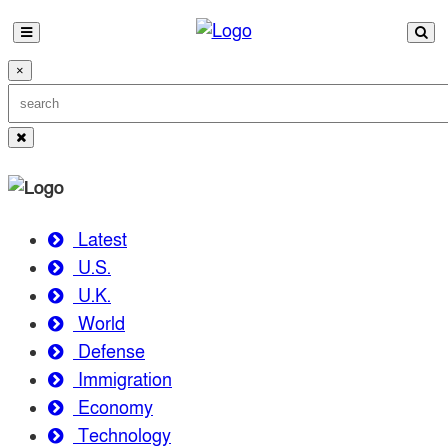
×
Latest
U.S.
U.K.
World
Defense
Immigration
Economy
Technology