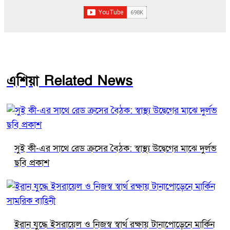
এশিয়া Related News
সুই কী-এর সাথে রেড ক্রসের বৈঠক: স্বাস্থ্য উদ্বেগের মাঝে দুর্লভ
ছবি প্রকাশ
ইরান যুদ্ধে ইসরায়েল ও নিজস্ব স্বার্থ রক্ষায় টানাপোড়েনে মার্কিন