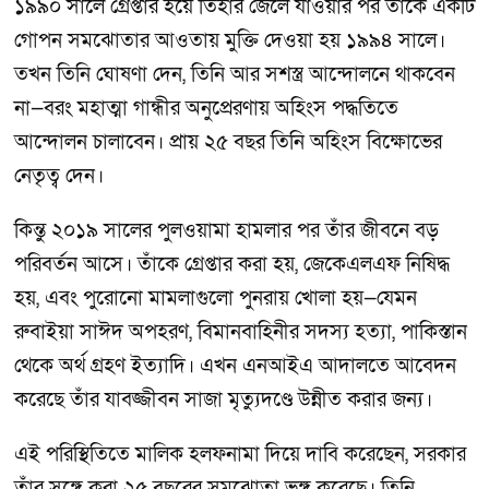
১৯৯০ সালে গ্রেপ্তার হয়ে তিহার জেলে যাওয়ার পর তাঁকে একটি
গোপন সমঝোতার আওতায় মুক্তি দেওয়া হয় ১৯৯৪ সালে।
তখন তিনি ঘোষণা দেন, তিনি আর সশস্ত্র আন্দোলনে থাকবেন
না—বরং মহাত্মা গান্ধীর অনুপ্রেরণায় অহিংস পদ্ধতিতে
আন্দোলন চালাবেন। প্রায় ২৫ বছর তিনি অহিংস বিক্ষোভের
নেতৃত্ব দেন।
কিন্তু ২০১৯ সালের পুলওয়ামা হামলার পর তাঁর জীবনে বড়
পরিবর্তন আসে। তাঁকে গ্রেপ্তার করা হয়, জেকেএলএফ নিষিদ্ধ
হয়, এবং পুরোনো মামলাগুলো পুনরায় খোলা হয়—যেমন
রুবাইয়া সাঈদ অপহরণ, বিমানবাহিনীর সদস্য হত্যা, পাকিস্তান
থেকে অর্থ গ্রহণ ইত্যাদি। এখন এনআইএ আদালতে আবেদন
করেছে তাঁর যাবজ্জীবন সাজা মৃত্যুদণ্ডে উন্নীত করার জন্য।
এই পরিস্থিতিতে মালিক হলফনামা দিয়ে দাবি করেছেন, সরকার
তাঁর সঙ্গে করা ২৫ বছরের সমঝোতা ভঙ্গ করেছে। তিনি