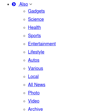
Also
Gadgets
Science
Health
Sports
Entertainment
Lifestyle
Autos
Various
Local
All News
Photo
Video
Archive