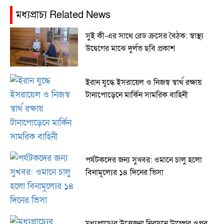
মধ্যপ্রাচ্য Related News
সুই কী-এর সাথে রেড ক্রসের বৈঠক: স্বাস্থ্য
উদ্বেগের মাঝে দুর্লভ ছবি প্রকাশ
ইরান যুদ্ধে ইসরায়েল ও নিজস্ব স্বার্থ রক্ষায়
টানাপোড়েনে মার্কিন সামরিক বাহিনী
পর্যটকদের জন্য সুখবর: ওমানে চালু হলো
বিনামূল্যের ১৪ দিনের ভিসা
মধ্যপ্রাচ্যের উত্তেজনা নিরসনে ট্রাম্পের ওপর