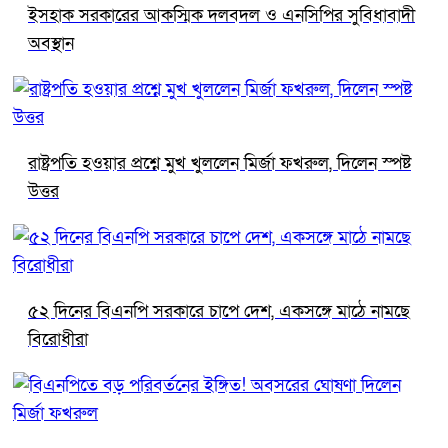
ইসহাক সরকারের আকস্মিক দলবদল ও এনসিপির সুবিধাবাদী
অবস্থান
রাষ্ট্রপতি হওয়ার প্রশ্নে মুখ খুললেন মির্জা ফখরুল, দিলেন স্পষ্ট
উত্তর
৫২ দিনের বিএনপি সরকারে চাপে দেশ, একসঙ্গে মাঠে নামছে
বিরোধীরা