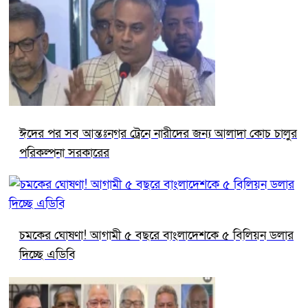
ঈদের পর সব আন্তঃনগর ট্রেনে নারীদের জন্য আলাদা কোচ চালুর
পরিকল্পনা সরকারের
চমকের ঘোষণা! আগামী ৫ বছরে বাংলাদেশকে ৫ বিলিয়ন ডলার
দিচ্ছে এডিবি