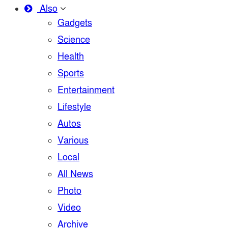
Also
Gadgets
Science
Health
Sports
Entertainment
Lifestyle
Autos
Various
Local
All News
Photo
Video
Archive