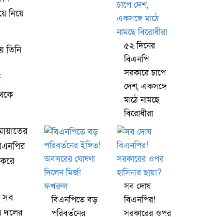
য়ে নিয়ে
৫২ দিনের
য়ে তিনি
বিএনপি
সরকারে চাপে
ক
দেশ, একসঙ্গে
থেকে
মাঠে নামছে
বিরোধীরা
মায়াতের
বিএনপির
গ করে
সব দোষ
ে সব
বিএনপিতে বড়
বিএনপির!
য়ে দলের
পরিবর্তনের
সরকারের ওপর