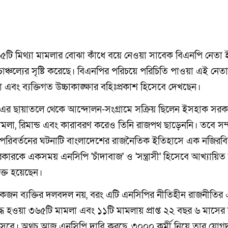
৬৫টি মিথ্যা মামলার বোঝা কাঁধে বয়ে নেওয়া সাবেক বিএনপি নেতা
্চল্যের সৃষ্টি করেছে। বিএনপির পরিচয়ে পরিচিতি পাওয়া এই নেত
এবং ব্যক্তিগত উচ্চাকাঙ্ক্ষার বহিঃপ্রকাশ হিসেবে দেখছেন।
)-এর ছায়াতলে থেকে আন্দোলন-সংগ্রামে সক্রিয় ছিলেন ইসহাক সরক
লা, রিমান্ড এবং কারাবরণ করেও তিনি রাজপথ ছাড়েননি। তবে সম্প
 পরিবর্তনের ঘটনাটি বাংলাদেশের রাজনৈতিক ইতিহাসে এক নজিরবি
ারকে একসময় এনসিপি 'চাঁদাবাজ' ও 'সন্ত্রাসী' হিসেবে আখ্যায়িত
ক্ত হয়েছেন।
ন ব্যক্তির দলবদল নয়, বরং এটি এনসিপির নীতিহীন রাজনীতির
্ধে হওয়া ৩৬৫টি মামলা এবং ১১টি মামলায় প্রাপ্ত ২২ বছর ৬ মাসের 
সেবে। অথচ আজ এনসিপি দাবি করছে, ৩০০০ কর্মী নিয়ে তার যোগ