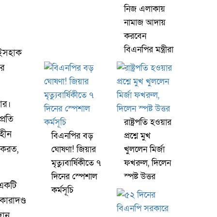
নিজ এলাকায়
নামাজ আদায়
করবেন
বিএনপির মন্ত্রীরা
 ইসহাক
ার
ার।
্রতি
রাষ্ট্রপতি হওয়ার
হীন
বিএনপির বড়
প্রশ্নে মুখ
 করত,
ঘোষণা! জিয়ার
খুললেন মির্জা
মৃত্যুবার্ষিকীতে ৭
ফখরুল, দিলেন
দিনের স্পেশাল
স্পষ্ট উত্তর
 একটি
কর্মসূচি
কারাদণ্ড
দান