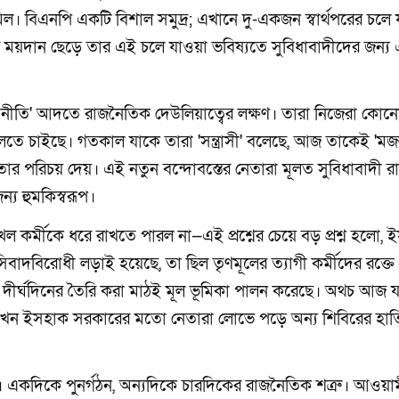
ল। বিএনপি একটি বিশাল সমুদ্র; এখানে দু-একজন স্বার্থপরের চলে
 ময়দান ছেড়ে তার এই চলে যাওয়া ভবিষ্যতে সুবিধাবাদীদের জন্য
 নীতি' আদতে রাজনৈতিক দেউলিয়াত্বের লক্ষণ। তারা নিজেরা কোনো 
তে চাইছে। গতকাল যাকে তারা 'সন্ত্রাসী' বলেছে, আজ তাকেই 'মজ
ীতার পরিচয় দেয়। এই নতুন বন্দোবস্তের নেতারা মূলত সুবিধাবাদী 
ন্য হুমকিস্বরূপ।
কর্মীকে ধরে রাখতে পারল না—এই প্রশ্নের চেয়ে বড় প্রশ্ন হলো, 
াদবিরোধী লড়াই হয়েছে, তা ছিল তৃণমূলের ত্যাগী কর্মীদের রক্তে
ির দীর্ঘদিনের তৈরি করা মাঠই মূল ভূমিকা পালন করেছে। অথচ আজ 
 তখন ইসহাক সরকারের মতো নেতারা লোভে পড়ে অন্য শিবিরের হাত
ে। একদিকে পুনর্গঠন, অন্যদিকে চারদিকের রাজনৈতিক শত্রু। আওয়া