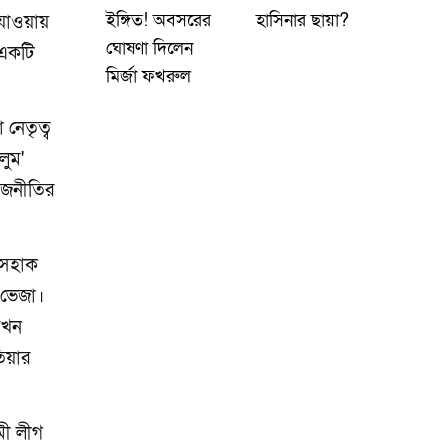
ইঙ্গিত! অবসরের
হাসিনার ছায়া?
 যাওয়ায়
ঘোষণা দিলেন
 একটি
মির্জা ফখরুল
নেতৃত্ব
লুম'
রাজনীতির
ইসহাক
 ভেজা।
যখন
িয়ার
মী লীগ