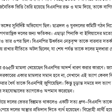
 রাজনৈতিক ভিত্তি তৈরি হয়েছে বিএনপির রক্ত ও ঘাম দিয়ে, তাকে বাগি
ভঙ্গের সুনির্দিষ্ট অভিযোগ ছিল। ছাত্রদল ও যুবদলের কমিটি গঠন নি
তর গণতান্ত্রিক দলের জন্য ক্ষতিকর। এছাড়া পিনাকি বা ইলিয়াসের মতো
যোগও তার ওপর ছিল। বিএনপির ঊর্ধ্বতন নেতৃবৃন্দ তাকে বারবার সতর্
য় রাখার নীতিতে অটল ছিলেন, যা শেষ পর্যন্ত তাকে দলের মূলধারা 
ার ৩৬৫টি মামলা খেয়েছেন বিএনপির আদর্শ ধারণ করার কারণে। জা
সরকারের একার মামলার সমান হবে না, সেখানে এই ত্যাগ কেবল 
য করার ধৈর্য তাকে বিএনপিই জুগিয়েছিল। কিন্তু চূড়ান্ত সময়ে দল ত্যা
র সহযোদ্ধাদের ত্যাগকেও অপমান করেছেন।
য়ে দলের ভেতর ভিন্নমত থাকলেও একটি সত্য ধ্রুব—বিএনপি তাক
েয়ে দলের আস্থার প্রতিদান দিতে ব্যর্থ হয়েছেন। বিদ্রোহী প্রার্থী হ