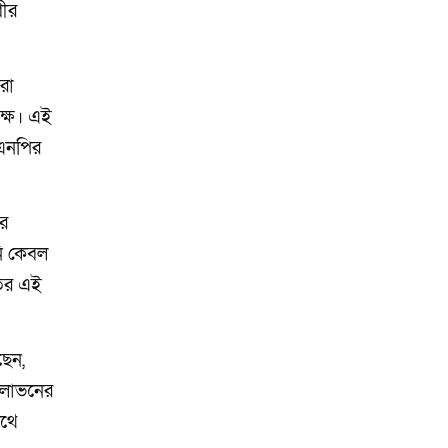
ীর
রা
ক্ষে। এই
িএনপির
র
নি কেবল
তির এই
ছেন,
রলোভনের
াথে