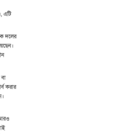
, এটি
াকে দলের
য়েছেন।
ীন
 বা
্ব করার
ন।
 আরও
ড়াই