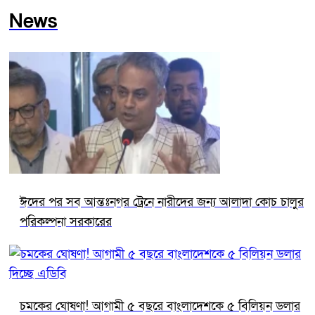
News
ঈদের পর সব আন্তঃনগর ট্রেনে নারীদের জন্য আলাদা কোচ চালুর
পরিকল্পনা সরকারের
চমকের ঘোষণা! আগামী ৫ বছরে বাংলাদেশকে ৫ বিলিয়ন ডলার