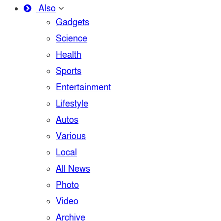
Also
Gadgets
Science
Health
Sports
Entertainment
Lifestyle
Autos
Various
Local
All News
Photo
Video
Archive