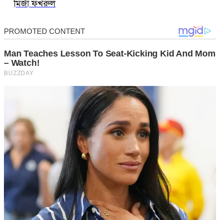
মির্জা ফখরুল