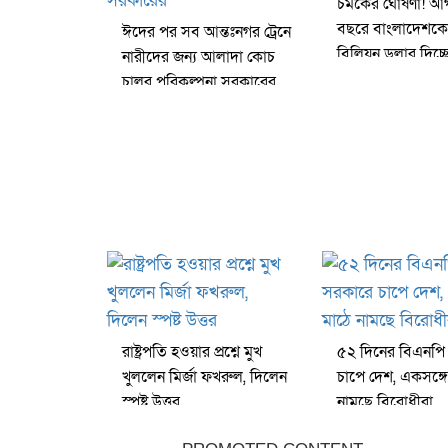
চমকের ঘোষণা! আগ
বছরে বাংলাদেশকে
ঈদের পর সব আন্তঃনগর ট্রেনে
বিলিয়ন ডলার দিচ্
নারীদের জন্য আলাদা কোচ
চালুর পরিকল্পনা সরকারের
রাষ্ট্রপতি হওয়ার প্রশ্নে মুখ
৫২ দিনের বিএনপি
খুললেন মির্জা ফখরুল, দিলেন
চাপে দেশ, একসঙ্গে
স্পষ্ট উত্তর
নামছে বিরোধীরা