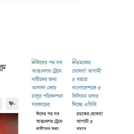
রু
ফ-
ঈদের পর সব
চমকের ঘোষণা!
আন্তঃনগর ট্রেনে
আগামী ৫
নারীদের জন্য
বছরে