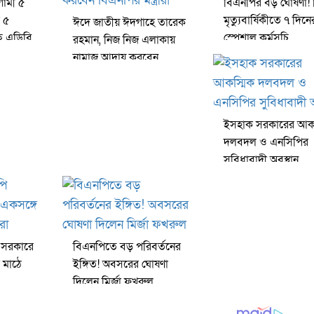
ামী ৫
বিএনপির বড় ঘোষণা! 
 ৫
মৃত্যুবার্ষিকীতে ৭ দিনে
ঈদে জাতীয় ঈদগাহে তারেক
ছে এডিবি
স্পেশাল কর্মসূচি
রহমান, নিজ নিজ এলাকায়
নামাজ আদায় করবেন
বিএনপির মন্ত্রীরা
ইসহাক সরকারের আকস
দলবদল ও এনসিপির
সুবিধাবাদী অবস্থান
 সরকারে
বিএনপিতে বড় পরিবর্তনের
 মাঠে
ইঙ্গিত! অবসরের ঘোষণা
দিলেন মির্জা ফখরুল