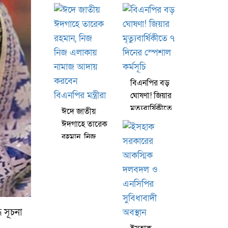
আলাদা কোচ
বাংলাদেশকে ৫
চালুর
বিলিয়ন ডলার
পরিকল্পনা
দিচ্ছে এডিবি
সরকারের
বিএনপির বড়
ঘোষণা! জিয়ার
মৃত্যুবার্ষিকীতে
ঈদে জাতীয়
৭ দিনের
ঈদগাহে তারেক
স্পেশাল
রহমান, নিজ
কর্মসূচি
নিজ এলাকায়
নামাজ আদায়
করবেন
বিএনপির
মন্ত্রীরা
 সূচনা