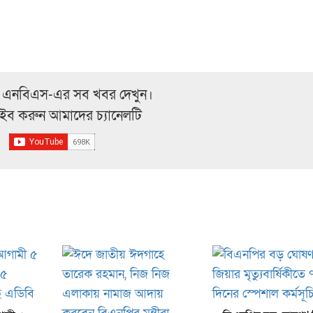
 এনবিএস-এর সব খবর দেখুন।
্রাইব করুন আমাদের চ্যানেলটি