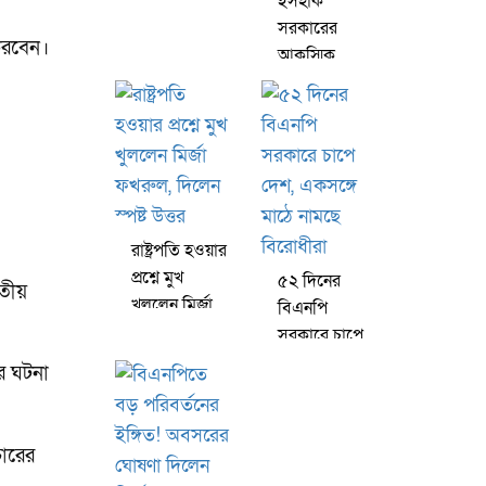
ইসহাক
সরকারের
 করবেন।
আকস্মিক
দলবদল ও
এনসিপির
সুবিধাবাদী
অবস্থান
রাষ্ট্রপতি হওয়ার
প্রশ্নে মুখ
৫২ দিনের
ৃতীয়
খুললেন মির্জা
বিএনপি
ফখরুল, দিলেন
সরকারে চাপে
স্পষ্ট উত্তর
দেশ, একসঙ্গে
র ঘটনা
মাঠে নামছে
বিরোধীরা
চারের