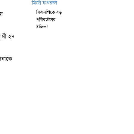
বিএনপিতে বড়
ছয়
পরিবর্তনের
ইঙ্গিত!
অবসরের
ামী ২৪
ঘোষণা দিলেন
মির্জা ফখরুল
সিনাকে