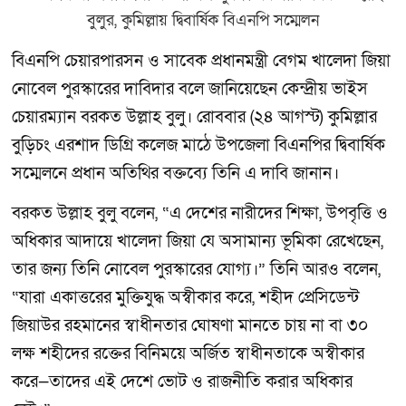
বিএনপি চেয়ারপারসন ও সাবেক প্রধানমন্ত্রী বেগম খালেদা জিয়া
নোবেল পুরস্কারের দাবিদার বলে জানিয়েছেন কেন্দ্রীয় ভাইস
চেয়ারম্যান বরকত উল্লাহ বুলু। রোববার (২৪ আগস্ট) কুমিল্লার
বুড়িচং এরশাদ ডিগ্রি কলেজ মাঠে উপজেলা বিএনপির দ্বিবার্ষিক
সম্মেলনে প্রধান অতিথির বক্তব্যে তিনি এ দাবি জানান।
বরকত উল্লাহ বুলু বলেন, “এ দেশের নারীদের শিক্ষা, উপবৃত্তি ও
অধিকার আদায়ে খালেদা জিয়া যে অসামান্য ভূমিকা রেখেছেন,
তার জন্য তিনি নোবেল পুরস্কারের যোগ্য।” তিনি আরও বলেন,
“যারা একাত্তরের মুক্তিযুদ্ধ অস্বীকার করে, শহীদ প্রেসিডেন্ট
জিয়াউর রহমানের স্বাধীনতার ঘোষণা মানতে চায় না বা ৩০
লক্ষ শহীদের রক্তের বিনিময়ে অর্জিত স্বাধীনতাকে অস্বীকার
করে—তাদের এই দেশে ভোট ও রাজনীতি করার অধিকার