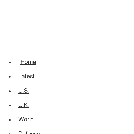
Home
Latest
U.S.
U.K.
World