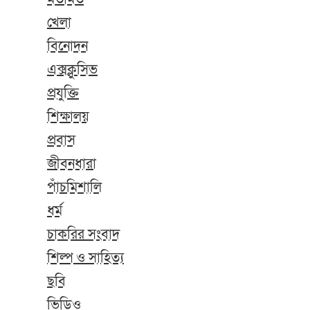
খেলা
বিনোদন
এক্সক্লুসিভ
প্রযুক্তি
শিক্ষালয়
প্রবাস
জীবনধারা
পাঁচমিশালি
ধর্ম
চাকরির সংবাদ
শিল্প ও সাহিত্য
ছবি
ভিডিও