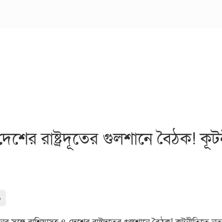
েশের রাষ্ট্রদূতের গুলশানে বৈঠক! কূ
-