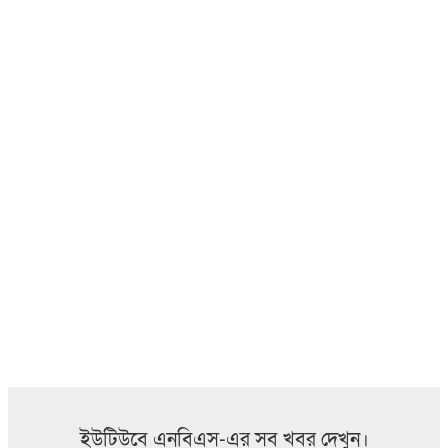
ইউটিউবে এনবিএস-এর সব খবর দেখুন।