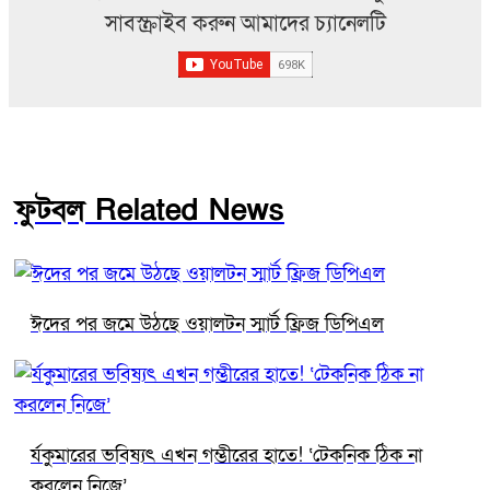
সাবস্ক্রাইব করুন আমাদের চ্যানেলটি
ফুটবল Related News
ঈদের পর জমে উঠছে ওয়ালটন স্মার্ট ফ্রিজ ডিপিএল
র্যকুমারের ভবিষ্যৎ এখন গম্ভীরের হাতে! ‘টেকনিক ঠিক না
করলেন নিজে’