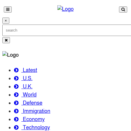
×
Latest
U.S.
U.K.
World
Defense
Immigration
Economy
Technology