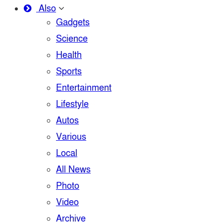
Also
Gadgets
Science
Health
Sports
Entertainment
Lifestyle
Autos
Various
Local
All News
Photo
Video
Archive