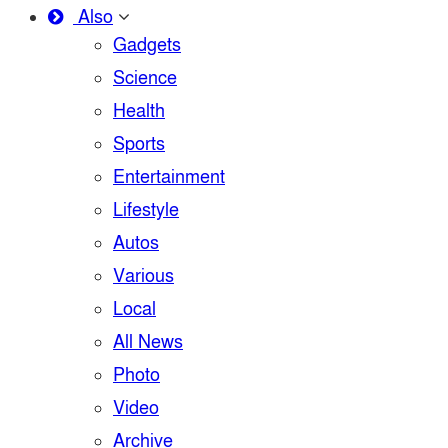
Also
Gadgets
Science
Health
Sports
Entertainment
Lifestyle
Autos
Various
Local
All News
Photo
Video
Archive