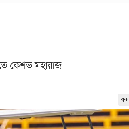
তে কেশভ মহারাজ
ফ+