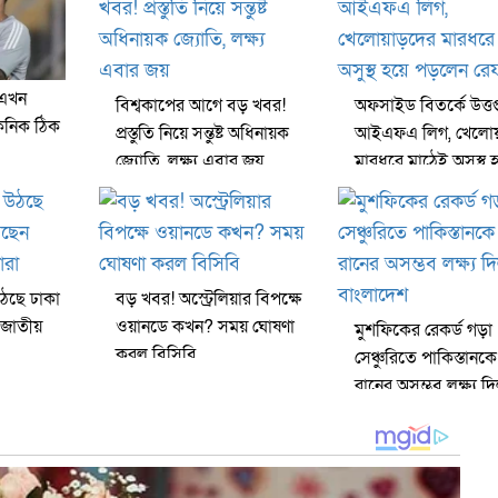
 এখন
বিশ্বকাপের আগে বড় খবর!
অফসাইড বিতর্কে উত্তপ্
েকনিক ঠিক
প্রস্তুতি নিয়ে সন্তুষ্ট অধিনায়ক
আইএফএ লিগ, খেলো
জ্যোতি, লক্ষ্য এবার জয়
মারধরে মাঠেই অসুস্থ 
পড়লেন রেফারি
ঠছে ঢাকা
বড় খবর! অস্ট্রেলিয়ার বিপক্ষে
 জাতীয়
ওয়ানডে কখন? সময় ঘোষণা
মুশফিকের রেকর্ড গড়া
করল বিসিবি
সেঞ্চুরিতে পাকিস্তান
রানের অসম্ভব লক্ষ্য দ
বাংলাদেশ