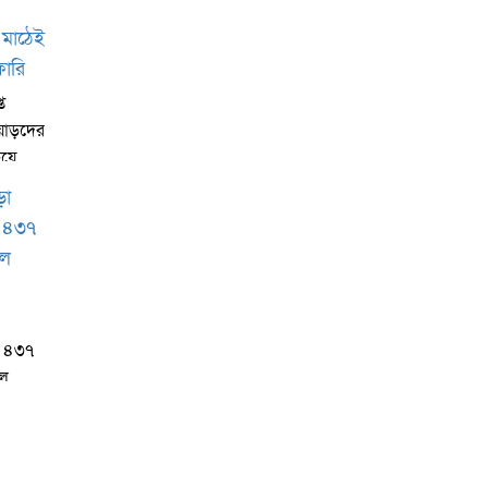
ত
য়াড়দের
হয়ে
কে ৪৩৭
িল