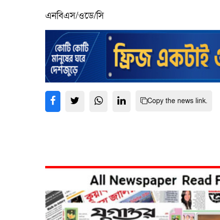
এনবিএস/ওডে/সি
Copy the news link.