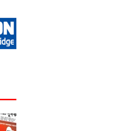
সময় ঘোষণা
পাকিস্তানকে
করল বিসিবি
৪৩৭ রানের
অসম্ভব লক্ষ্য
দিল বাংলাদেশ