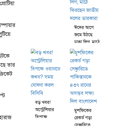
্রোটিয়া
মারধরে মাঠেই
অসুস্থ হয়ে
পড়লেন রেফারি
ম্পায়ার
ঈদের আগে
ুটিয়ে
জমে উঠছে
ঢাকা লিগ, মাঠে
ফিরছেন জাতীয়
ছিটকে
দলের তারকারা
ড়েছে তার
্রিকেট
স্ট
বড় খবর!
অস্ট্রেলিয়ার
মুশফিকের
বিপক্ষে
মহারাজ
রেকর্ড গড়া
ওয়ানডে কখন?
সেঞ্চুরিতে