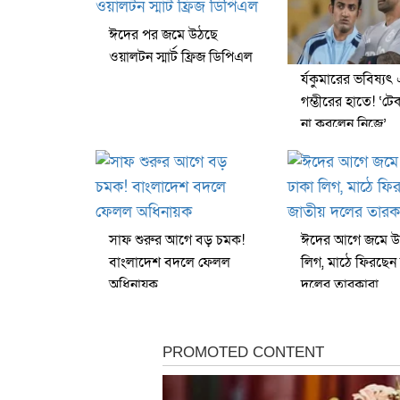
ঈদের পর জমে উঠছে
ওয়ালটন স্মার্ট ফ্রিজ ডিপিএল
র্যকুমারের ভবিষ্যৎ
গম্ভীরের হাতে! ‘ট
না করলেন নিজে’
সাফ শুরুর আগে বড় চমক!
ঈদের আগে জমে উ
বাংলাদেশ বদলে ফেলল
লিগ, মাঠে ফিরছেন
অধিনায়ক
দলের তারকারা