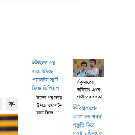
র্যকুমারের
ভবিষ্যৎ এখন
গম্ভীরের হাতে!
ঈদের পর জমে
ফ-
‘টেকনিক ঠিক
উঠছে ওয়ালটন
না করলেন
স্মার্ট ফ্রিজ
নিজে’
ডিপিএল