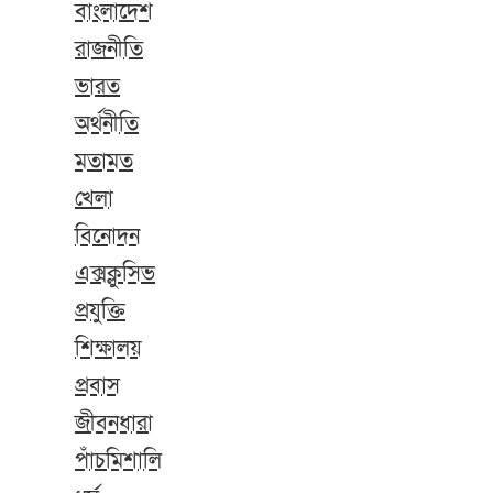
বাংলাদেশ
রাজনীতি
ভারত
অর্থনীতি
মতামত
খেলা
বিনোদন
এক্সক্লুসিভ
প্রযুক্তি
শিক্ষালয়
প্রবাস
জীবনধারা
পাঁচমিশালি