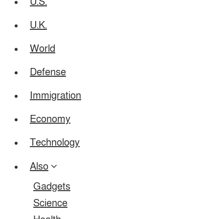
U.S.
U.K.
World
Defense
Immigration
Economy
Technology
Also
Gadgets
Science