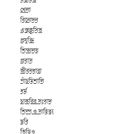
খেলা
বিনোদন
এক্সক্লুসিভ
প্রযুক্তি
শিক্ষালয়
প্রবাস
জীবনধারা
পাঁচমিশালি
ধর্ম
চাকরির সংবাদ
শিল্প ও সাহিত্য
ছবি
ভিডিও