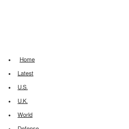
Home
Latest
U.S.
U.K.
World