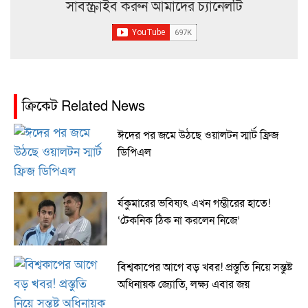
সাবস্ক্রাইব করুন আমাদের চ্যানেলটি
ক্রিকেট Related News
ঈদের পর জমে উঠছে ওয়ালটন স্মার্ট ফ্রিজ
ডিপিএল
র্যকুমারের ভবিষ্যৎ এখন গম্ভীরের হাতে!
‘টেকনিক ঠিক না করলেন নিজে’
বিশ্বকাপের আগে বড় খবর! প্রস্তুতি নিয়ে সন্তুষ্ট
অধিনায়ক জ্যোতি, লক্ষ্য এবার জয়