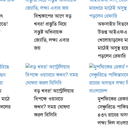
যৎ
বিশ্বকাপের আগে বড়
াতে!
খবর! প্রস্তুতি নিয়ে
অফসাইড বিতর্ক
া
সন্তুষ্ট অধিনায়ক
উত্তপ্ত আইএফএ
জ্যোতি, লক্ষ্য এবার
খেলোয়াড়দের ম
জয়
মাঠেই অসুস্থ হয়
পড়লেন রেফারি
ে
বড় খবর! অস্ট্রেলিয়ার
 মাঠে
বিপক্ষে ওয়ানডে
মুশফিকের রেকর্
 দলের
কখন? সময় ঘোষণা
সেঞ্চুরিতে পাকিস
করল বিসিবি
৪৩৭ রানের অসম
লক্ষ্য দিল বাংল