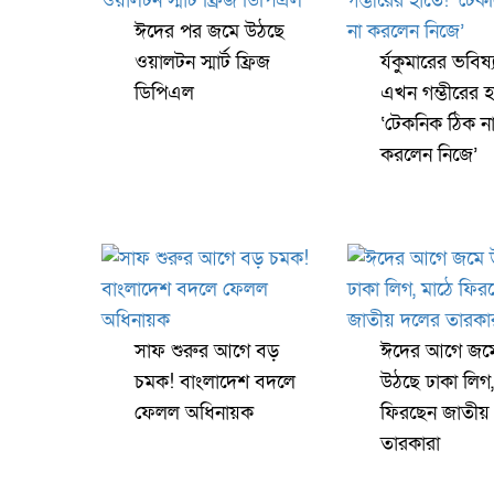
ঈদের পর জমে উঠছে
ওয়ালটন স্মার্ট ফ্রিজ
র্যকুমারের ভবিষ্
ডিপিএল
এখন গম্ভীরের হ
‘টেকনিক ঠিক ন
করলেন নিজে’
সাফ শুরুর আগে বড়
ঈদের আগে জম
চমক! বাংলাদেশ বদলে
উঠছে ঢাকা লিগ,
ফেলল অধিনায়ক
ফিরছেন জাতীয়
তারকারা