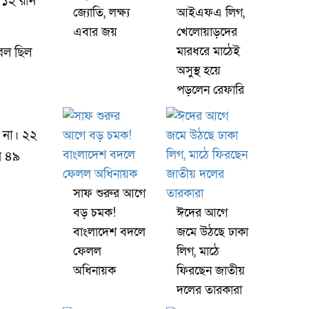
 ১২ রান
জ্যোতি, লক্ষ্য
আইএফএ লিগ,
এবার জয়
খেলোয়াড়দের
মারধরে মাঠেই
বল ছিল
অসুস্থ হয়ে
পড়লেন রেফারি
 না। ২২
ি ৪৯
সাফ শুরুর আগে
বড় চমক!
ঈদের আগে
বাংলাদেশ বদলে
জমে উঠছে ঢাকা
ফেলল
লিগ, মাঠে
অধিনায়ক
ফিরছেন জাতীয়
দলের তারকারা