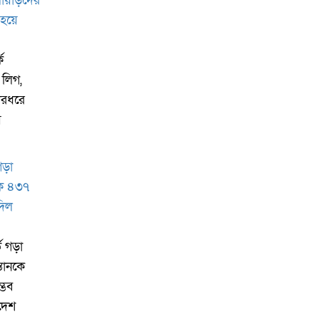
ে
 লিগ,
ারধরে
ে
ড গড়া
্তানকে
্ভব
াদেশ