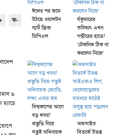
ঈদের পর জমে
উঠছে ওয়ালটন
র্যকুমারের
+
ফ-
স্মার্ট ফ্রিজ
ভবিষ্যৎ এখন
ডিপিএল
গম্ভীরের হাতে!
‘টেকনিক ঠিক না
করলেন নিজে’
ংলাদেশ
 সমান ৬
 ম্যাচে
বিশ্বকাপের আগে
বড় খবর!
প্রস্তুতি নিয়ে
অফসাইড
র তোপে
সন্তুষ্ট অধিনায়ক
বিতর্কে উত্তপ্ত