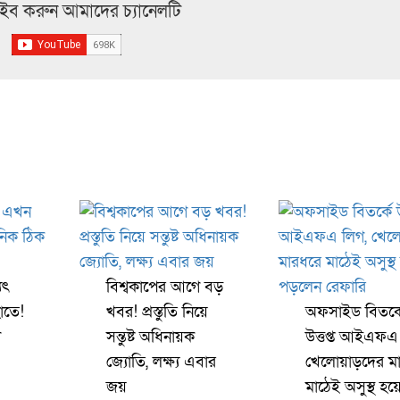
্রাইব করুন আমাদের চ্যানেলটি
যৎ
বিশ্বকাপের আগে বড়
াতে!
খবর! প্রস্তুতি নিয়ে
অফসাইড বিতর্ক
া
সন্তুষ্ট অধিনায়ক
উত্তপ্ত আইএফএ
জ্যোতি, লক্ষ্য এবার
খেলোয়াড়দের ম
জয়
মাঠেই অসুস্থ হয়