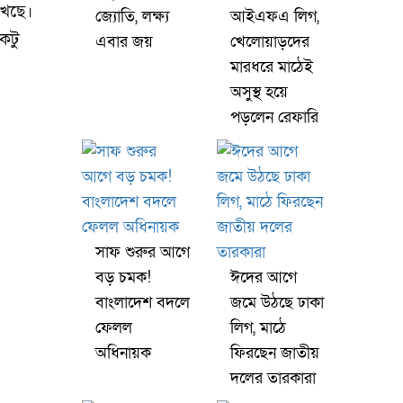
াখছে।
জ্যোতি, লক্ষ্য
আইএফএ লিগ,
কটু
এবার জয়
খেলোয়াড়দের
মারধরে মাঠেই
অসুস্থ হয়ে
পড়লেন রেফারি
সাফ শুরুর আগে
বড় চমক!
ঈদের আগে
বাংলাদেশ বদলে
জমে উঠছে ঢাকা
ফেলল
লিগ, মাঠে
অধিনায়ক
ফিরছেন জাতীয়
দলের তারকারা