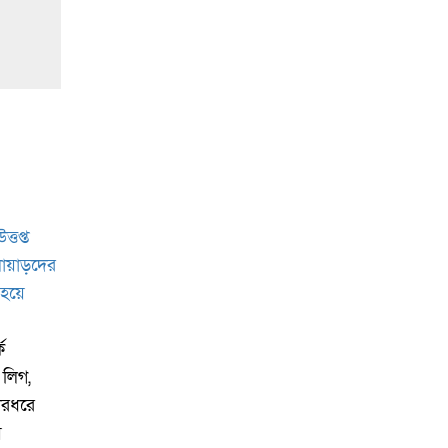
ে
 লিগ,
ারধরে
ে