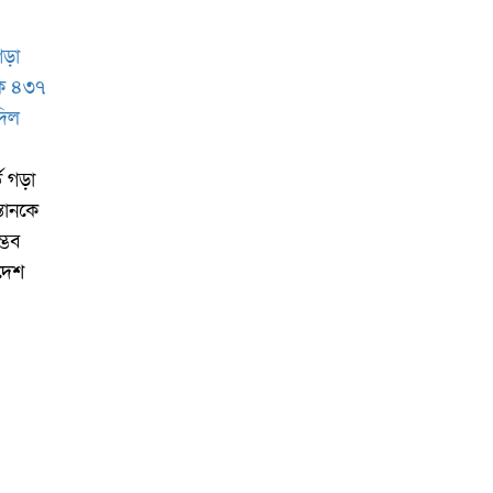
ড গড়া
্তানকে
্ভব
াদেশ