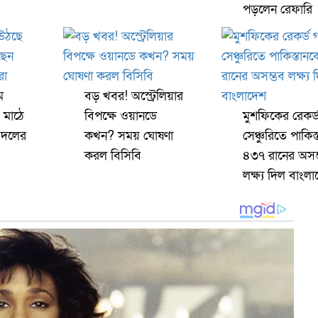
পড়লেন রেফারি
ে
বড় খবর! অস্ট্রেলিয়ার
 মাঠে
বিপক্ষে ওয়ানডে
মুশফিকের রেকর্
 দলের
কখন? সময় ঘোষণা
সেঞ্চুরিতে পাকিস
করল বিসিবি
৪৩৭ রানের অসম
লক্ষ্য দিল বাংল