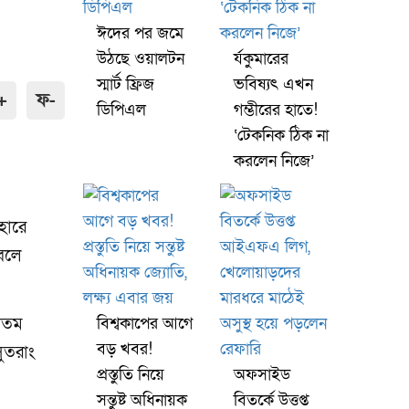
ঈদের পর জমে
উঠছে ওয়ালটন
র্যকুমারের
স্মার্ট ফ্রিজ
ভবিষ্যৎ এখন
+
ফ-
ডিপিএল
গম্ভীরের হাতে!
‘টেকনিক ঠিক না
করলেন নিজে’
হারে
টবলে
বিশ্বকাপের আগে
্যতম
বড় খবর!
ুতরাং
প্রস্তুতি নিয়ে
অফসাইড
সন্তুষ্ট অধিনায়ক
বিতর্কে উত্তপ্ত