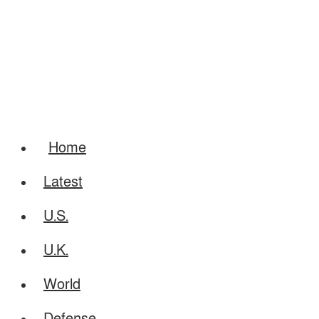
Home
Latest
U.S.
U.K.
World