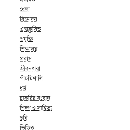
খেলা
বিনোদন
এক্সক্লুসিভ
প্রযুক্তি
শিক্ষালয়
প্রবাস
জীবনধারা
পাঁচমিশালি
ধর্ম
চাকরির সংবাদ
শিল্প ও সাহিত্য
ছবি
ভিডিও