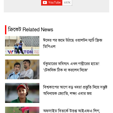
ক্রিকেট Related News
ঈদের পর জমে উঠছে ওয়ালটন স্মার্ট ফ্রিজ
ডিপিএল
র্যকুমারের ভবিষ্যৎ এখন গম্ভীরের হাতে!
‘টেকনিক ঠিক না করলেন নিজে’
বিশ্বকাপের আগে বড় খবর! প্রস্তুতি নিয়ে সন্তুষ্ট
অধিনায়ক জ্যোতি, লক্ষ্য এবার জয়
অফসাইড বিতর্কে উত্তপ্ত আইএফএ লিগ,