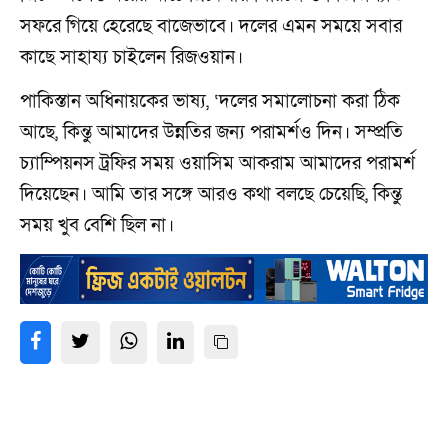
সফরে গিয়ে হেরেছে বাজেভাবে। দলের এমন সময়ে সবার
কাছে সাহায্য চাইলেন রিজওয়ান।
পাকিস্তান অধিনায়কের ভাষ্য, ‘দলের সমালোচনা করা ঠিক
আছে, কিন্তু আমাদের উন্নতির জন্য পরামর্শও দিন। সম্প্রতি
চ্যাম্পিয়নস ট্রফির সময় ওয়াসিম আকরাম আমাদের পরামর্শ
দিয়েছেন। আমি তার সঙ্গে আরও কথা বলছে চেয়েছি, কিন্তু
সময় খুব বেশি ছিল না।