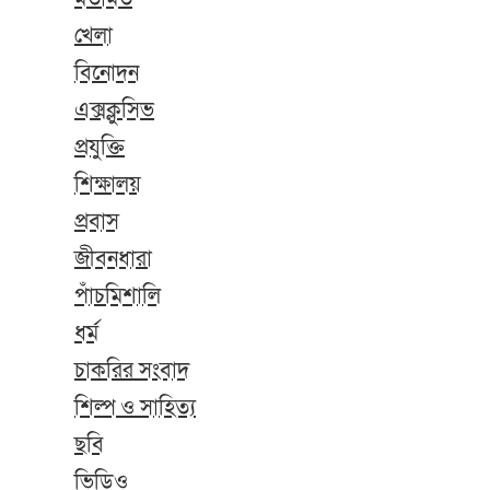
খেলা
বিনোদন
এক্সক্লুসিভ
প্রযুক্তি
শিক্ষালয়
প্রবাস
জীবনধারা
পাঁচমিশালি
ধর্ম
চাকরির সংবাদ
শিল্প ও সাহিত্য
ছবি
ভিডিও