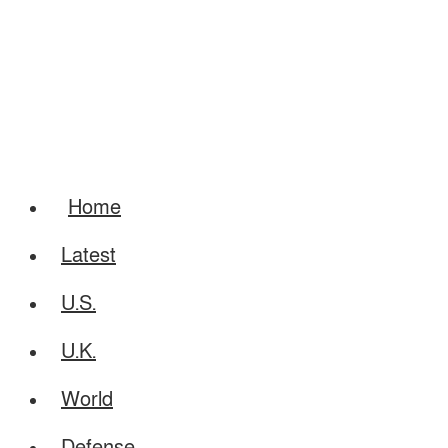
Home
Latest
U.S.
U.K.
World