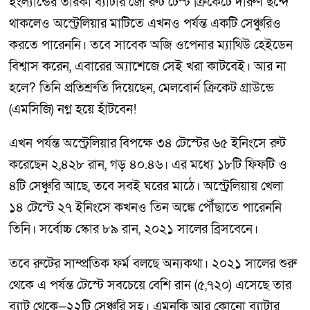
ইংল্যান্ডের তারকা ব্যাটার জো রুট টেস্ট ক্রিকেটে দারুণ ছন্দে
থাকলেও অস্ট্রেলিয়ার মাটিতে এখনও পর্যন্ত একটি সেঞ্চুরিও
করতে পারেননি। তবে সাবেক অজি ওপেনার ম্যাথিউ হেইডেন
বিশ্বাস করেন, এবারের অ্যাশেজে সেই খরা কাটবেই। আর না
হলে? তিনি প্রতিশ্রুতি দিয়েছেন, মেলবোর্ন ক্রিকেট গ্রাউন্ডে
(এমসিজি) নগ্ন হয়ে হাঁটবেন!
এখন পর্যন্ত অস্ট্রেলিয়ার বিপক্ষে ৩৪ টেস্টের ৬৫ ইনিংসে রুট
করেছেন ২,৪২৮ রান, গড় ৪০.৪৬। এর মধ্যে ১৮টি ফিফটি ও
৪টি সেঞ্চুরি আছে, তবে সবই ঘরের মাঠে। অস্ট্রেলিয়ায় খেলা
১৪ টেস্টে ২৭ ইনিংসে কখনও তিন অঙ্কে পৌঁছাতে পারেননি
তিনি। সর্বোচ্চ স্কোর ৮৯ রান, ২০২১ সালের ব্রিসবেনে।
তবে রুটের সাম্প্রতিক ফর্ম বলছে অন্যকথা। ২০২১ সালের শুরু
থেকে এ পর্যন্ত টেস্টে সবচেয়ে বেশি রান (৫,৭২০) এসেছে তার
ব্যাট থেকে—২২টি সেঞ্চুরি সহ। এমনকি আর কোনো ব্যাটার