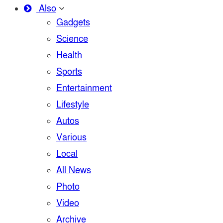
Also
Gadgets
Science
Health
Sports
Entertainment
Lifestyle
Autos
Various
Local
All News
Photo
Video
Archive