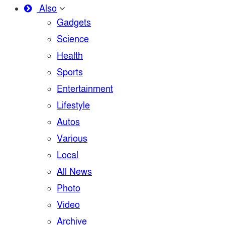
Also
Gadgets
Science
Health
Sports
Entertainment
Lifestyle
Autos
Various
Local
All News
Photo
Video
Archive