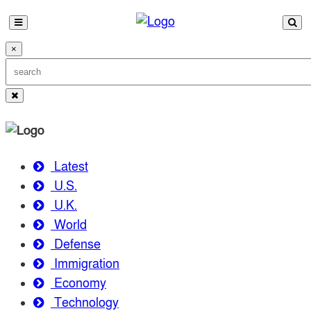
×
Latest
U.S.
U.K.
World
Defense
Immigration
Economy
Technology