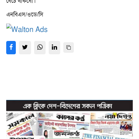
বেঁচে থাকবো।
এনবিএস/ওডে/সি