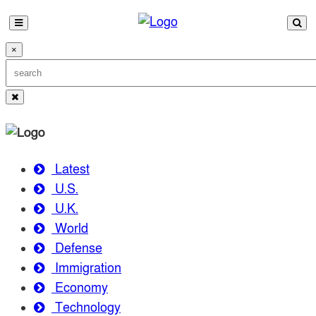
×
Latest
U.S.
U.K.
World
Defense
Immigration
Economy
Technology