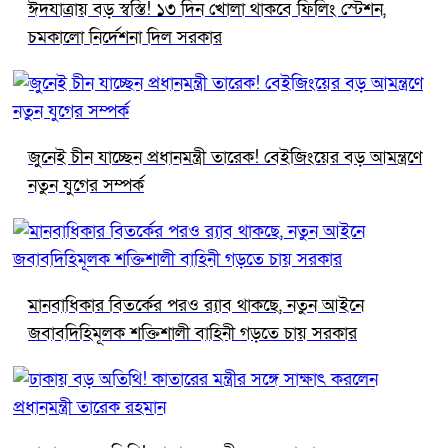
ঈদযাত্রায় বড় স্বস্তি! ১৩ দিন খোলা থাকবে ফিলিং স্টেশন,
চমকালো নির্দেশনা দিল সরকার
জুনেই চীন যাচ্ছেন প্রধানমন্ত্রী তারেক! বেইজিংয়ের বড় আমন্ত্রণে
নতুন যুগের সম্পর্ক
মানবাধিকার বিতর্কের পরও র‍্যাব থাকছে, নতুন আইনে
জবাবদিহিমূলক শক্তিশালী বাহিনী গড়তে চায় সরকার