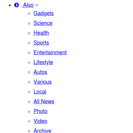
Also
Gadgets
Science
Health
Sports
Entertainment
Lifestyle
Autos
Various
Local
All News
Photo
Video
Archive