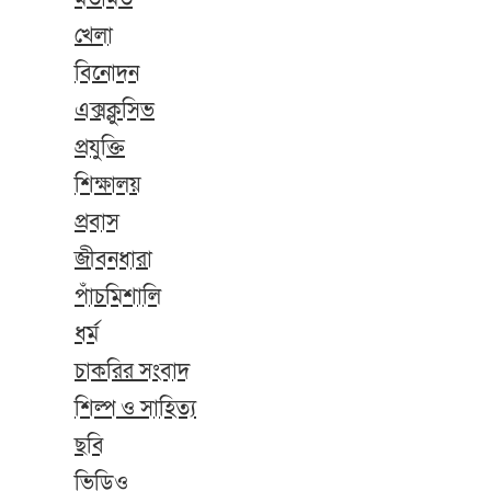
খেলা
বিনোদন
এক্সক্লুসিভ
প্রযুক্তি
শিক্ষালয়
প্রবাস
জীবনধারা
পাঁচমিশালি
ধর্ম
চাকরির সংবাদ
শিল্প ও সাহিত্য
ছবি
ভিডিও