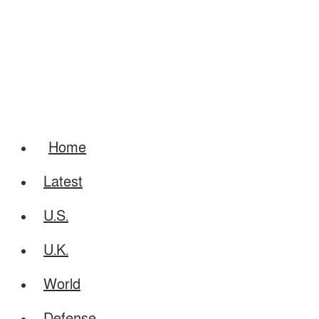
Home
Latest
U.S.
U.K.
World