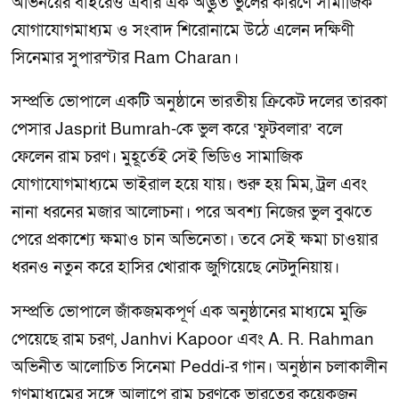
অভিনয়ের বাইরেও এবার এক অদ্ভুত ভুলের কারণে সামাজিক
যোগাযোগমাধ্যম ও সংবাদ শিরোনামে উঠে এলেন দক্ষিণী
সিনেমার সুপারস্টার Ram Charan।
সম্প্রতি ভোপালে একটি অনুষ্ঠানে ভারতীয় ক্রিকেট দলের তারকা
পেসার Jasprit Bumrah-কে ভুল করে ‘ফুটবলার’ বলে
ফেলেন রাম চরণ। মুহূর্তেই সেই ভিডিও সামাজিক
যোগাযোগমাধ্যমে ভাইরাল হয়ে যায়। শুরু হয় মিম, ট্রল এবং
নানা ধরনের মজার আলোচনা। পরে অবশ্য নিজের ভুল বুঝতে
পেরে প্রকাশ্যে ক্ষমাও চান অভিনেতা। তবে সেই ক্ষমা চাওয়ার
ধরনও নতুন করে হাসির খোরাক জুগিয়েছে নেটদুনিয়ায়।
সম্প্রতি ভোপালে জাঁকজমকপূর্ণ এক অনুষ্ঠানের মাধ্যমে মুক্তি
পেয়েছে রাম চরণ, Janhvi Kapoor এবং A. R. Rahman
অভিনীত আলোচিত সিনেমা Peddi-র গান। অনুষ্ঠান চলাকালীন
গণমাধ্যমের সঙ্গে আলাপে রাম চরণকে ভারতের কয়েকজন