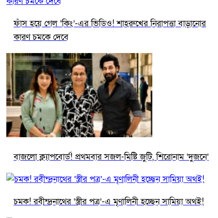
ফাঁস হয়ে গেল ‘কিং’-এর ভিডিও! শাহরুখের নিরাপত্তা বাড়ানোর
কারণ চমকে দেবে
বাজলো ক্ল্যাপবোর্ড! প্রথমবার সজল-মিষ্টি জুটি, শিরোনাম ‘দুজনে’
চমক! রবীন্দ্রনাথের ‘স্ত্রীর পত্র’-এ মৃণালিনী হচ্ছেন সামিয়া অথই!