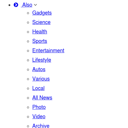
Also
Gadgets
Science
Health
Sports
Entertainment
Lifestyle
Autos
Various
Local
All News
Photo
Video
Archive