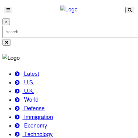
×
Latest
U.S.
U.K.
World
Defense
Immigration
Economy
Technology