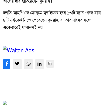
আগের ধার হারিয়েছেন বুমরাহ।
চলতি আইপিএল মৌসুমে মুম্বাইয়ের হয়ে ১৩টি ম্যাচ খেলে মাত্র
৪টি উইকেট নিতে পেরেছেন বুমরাহ, যা তার নামের সঙ্গে
একেবারেই মানানসই নয়।