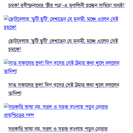
চমক! রবীন্দ্রনাথের ‘স্ত্রীর পত্র’-এ মৃণালিনী হচ্ছেন সামিয়া অথই!
ছোটবেলায় ‘ছুটি ছুটি’ দেখতেন যে মনামী, মঞ্চে এলেন সেই
চমকে!
সাত সকালের ভুল! বিগ বসের সেই ট্রমার কথা খুলে বললেন
তানিশা
সরকারি ভাষা নয়, সরল ও সহজ বাংলায় পড়ুন নোরার