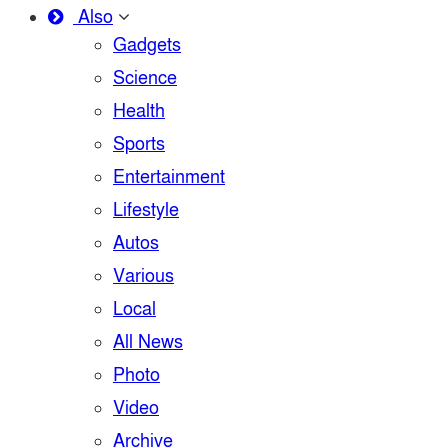
Also
Gadgets
Science
Health
Sports
Entertainment
Lifestyle
Autos
Various
Local
All News
Photo
Video
Archive