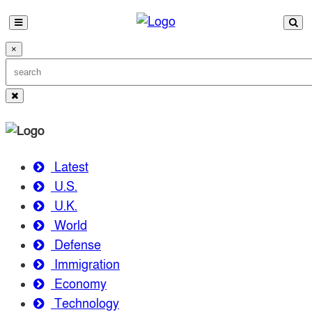
×
Latest
U.S.
U.K.
World
Defense
Immigration
Economy
Technology