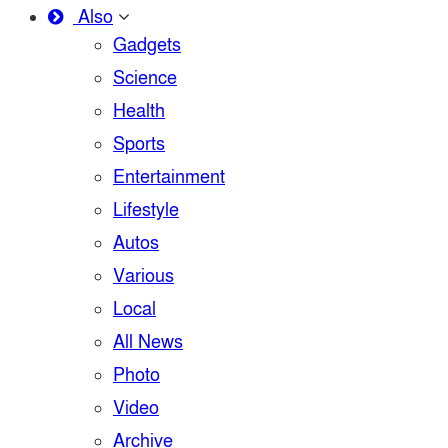
Also
Gadgets
Science
Health
Sports
Entertainment
Lifestyle
Autos
Various
Local
All News
Photo
Video
Archive