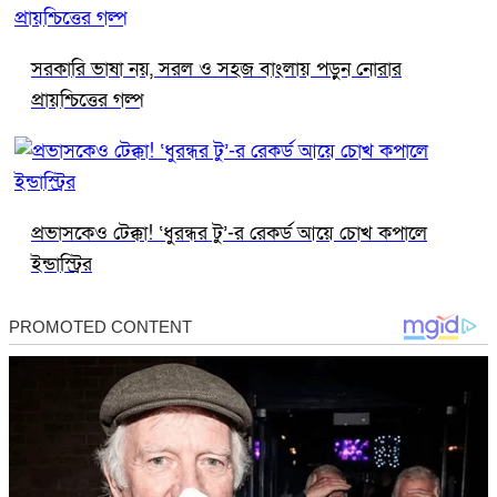
সরকারি ভাষা নয়, সরল ও সহজ বাংলায় পড়ুন নোরার
প্রায়শ্চিত্তের গল্প
প্রভাসকেও টেক্কা! ‘ধুরন্ধর টু’-র রেকর্ড আয়ে চোখ কপালে
ইন্ডাস্ট্রির