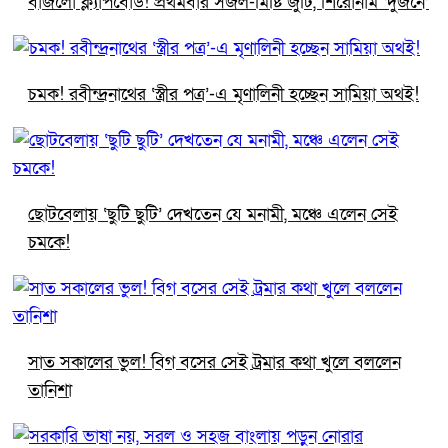
বাজলো ক্ল্যাপবোর্ড! প্রথমবার সজল-মিষ্টি জুটি, শিরোনাম ‘দুজনে’
চমক! রবীন্দ্রনাথের ‘স্ত্রীর পত্র’-এ মৃণালিনী হচ্ছেন সামিয়া অথই!
ছোটবেলায় ‘ছুটি ছুটি’ দেখতেন যে মনামী, মঞ্চে এলেন সেই
চমকে!
সাত সকালের ভুল! বিগ বসের সেই ট্রমার কথা খুলে বললেন
তানিশা