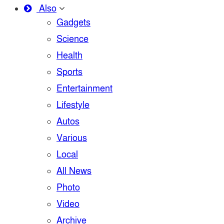
Also
Gadgets
Science
Health
Sports
Entertainment
Lifestyle
Autos
Various
Local
All News
Photo
Video
Archive