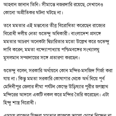
আহ্বান জানান তিনি। সীমান্তে নজরদারি রয়েছে, সেখানেও
কোনো অপ্রীতিকর ঘটনা ঘটছে না।
তবে মমতার এই মন্তব্যের তীব্র বিরোধিতা করেছেন রাজ্যের
বিরোধী দলীয় নেতা শুভেন্দু অধিকারী। বাংলাদেশ প্রসঙ্গে
মমতার আচরণ অনেকটা দ্বিচারিতার মতো উল্লেখ করে শুভেন্দু
দাবি করেন, মমতা বন্দ্যোপাধ্যায় পশ্চিমবঙ্গের সংখ্যালঘু
মুসলমান সম্প্রদায়ের সঙ্গে প্রতারণা করছেন।
শুভেন্দু বলেন, সরকারি অর্থায়নে কোন মন্দির-মসজিদ গির্জা করা
যায় না। কিন্তু মমতা সরকারি কোষাগার থেকে অর্থ নিয়ে পূর্ব
মেদিনীপুর জেলার দীঘা পর্যটন কেন্দ্রে উড়িষ্যার পুরীর জগন্নাথ
মন্দিরের আদলে একটি নকল করে মন্দির তৈরি করেছেন। এটা
হিন্দু শাস্ত্র বিরোধী।
এসময় রাজ্যের হিন্দুরা মমতার কাজকে ভালো চোখে নিচ্ছেন না