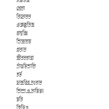
খেলা
বিনোদন
এক্সক্লুসিভ
প্রযুক্তি
শিক্ষালয়
প্রবাস
জীবনধারা
পাঁচমিশালি
ধর্ম
চাকরির সংবাদ
শিল্প ও সাহিত্য
ছবি
ভিডিও