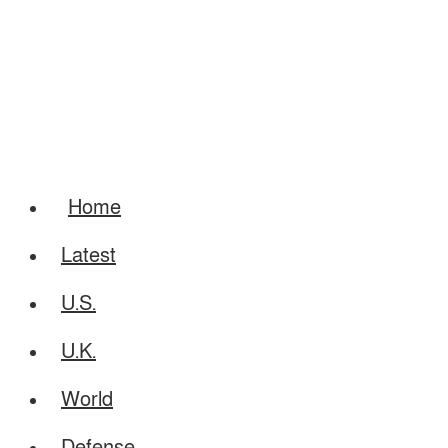
Home
Latest
U.S.
U.K.
World