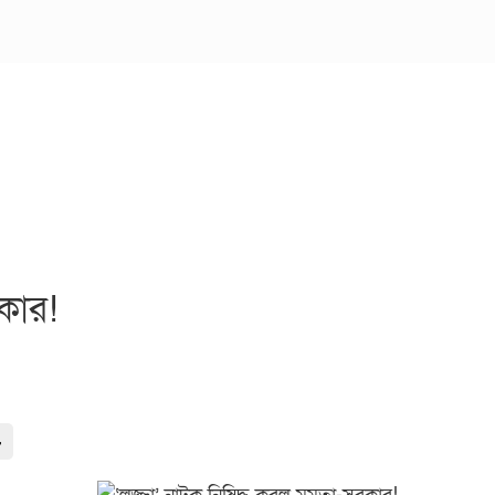
কার!
-