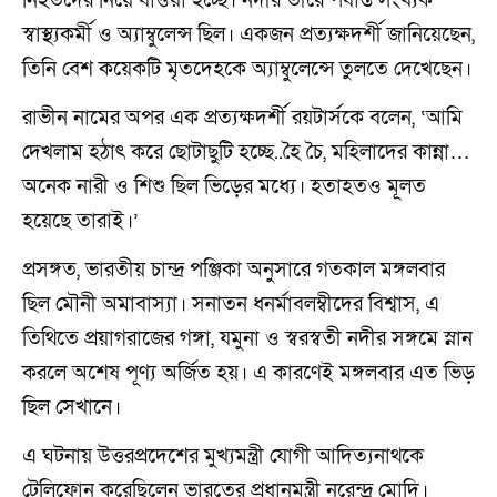
নিহতদের নিয়ে যাওয়া হচ্ছে। নদীর তীরে পর্যাপ্ত সংখ্যক
স্বাস্থ্যকর্মী ও অ্যাম্বুলেন্স ছিল। একজন প্রত্যক্ষদর্শী জানিয়েছেন,
তিনি বেশ কয়েকটি মৃতদেহকে অ্যাম্বুলেন্সে তুলতে দেখেছেন।
রাভীন নামের অপর এক প্রত্যক্ষদর্শী রয়টার্সকে বলেন, ‘আমি
দেখলাম হঠাৎ করে ছোটাছুটি হচ্ছে..হৈ চৈ, মহিলাদের কান্না…
অনেক নারী ও শিশু ছিল ভিড়ের মধ্যে। হতাহতও মূলত
হয়েছে তারাই।’
প্রসঙ্গত, ভারতীয় চান্দ্র পঞ্জিকা অনুসারে গতকাল মঙ্গলবার
ছিল মৌনী অমাবাস্যা। সনাতন ধনর্মাবলম্বীদের বিশ্বাস, এ
তিথিতে প্রয়াগরাজের গঙ্গা, যমুনা ও স্বরস্বতী নদীর সঙ্গমে স্নান
করলে অশেষ পূণ্য অর্জিত হয়। এ কারণেই মঙ্গলবার এত ভিড়
ছিল সেখানে।
এ ঘটনায় উত্তরপ্রদেশের মুখ্যমন্ত্রী যোগী আদিত্যনাথকে
টেলিফোন করেছিলেন ভারতের প্রধানমন্ত্রী নরেন্দ্র মোদি।