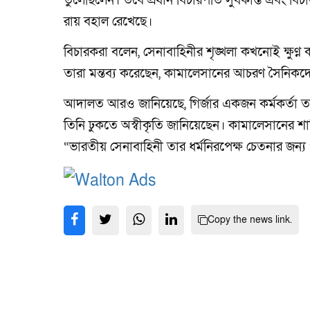
তুলেছিলেন। তবে প্রধান বিচারপতি সুর্যকান্ত এবং বি
রায় বহাল রেখেছে।
বিচারকরা বলেন, সেনাবাহিনীর শৃঙ্খলা কখনোই ক্ষুণ্ন কর
তারা মন্তব্য করেছেন, কামালেসানের আচরণ সৈনিক
আদালত আরও জানিয়েছে, গির্জার একজন কর্মকর্তা তাকে প
তিনি ঢুকতে অস্বীকৃতি জানিয়েছেন। কামালেসানের 
“ভারতীয় সেনাবাহিনী তার ধর্মনিরপেক্ষ চেতনার জন্য
Copy the news link.