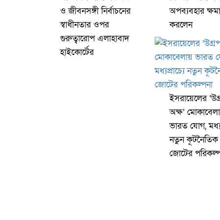
ও জীবনসঙ্গী নির্বাচনের
অপব্যবহার ক্ষম
স্বাধীনতার ওপর
করলেন
গুরুত্বারোপ এলাহাবাদ
হাইকোর্টের
ইসরায়েলের ‘উগ্র
অক্ষ’ মোকাবেল
ভারত যোগ, মধ্যপ্
নতুন কূটনৈতিক
জোটের পরিকল্প