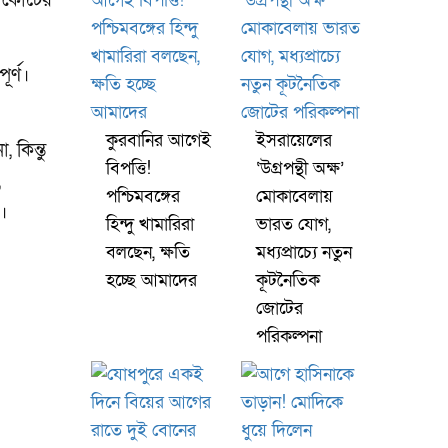
কোর্টের
ূর্ণ।
কুরবানির আগেই
ইসরায়েলের
 কিন্তু
বিপত্তি!
‘উগ্রপন্থী অক্ষ’
,
পশ্চিমবঙ্গের
মোকাবেলায়
।
হিন্দু খামারিরা
ভারত যোগ,
বলছেন, ক্ষতি
মধ্যপ্রাচ্যে নতুন
হচ্ছে আমাদের
কূটনৈতিক
জোটের
পরিকল্পনা