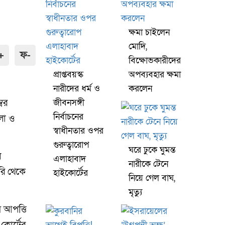
ক্ষমা চাইলেন
মোদি,
+
ফ-
বিক্ষোভকারীদের
প্রাপ্তবয়স্ক
অপব্যবহার ক্ষমা
নারীদের ধর্ম ও
করলেন
্বর
জীবনসঙ্গী
নির্বাচনের
খলা ও
স্বাধীনতার ওপর
গুরুত্বারোপ
ঘরে ঢুকে ঘুমন্ত
ল
এলাহাবাদ
নারীকে টেনে
করি থেকে
হাইকোর্টের
নিয়ে গেল বাঘ,
মৃত্যু
য় আপত্তি