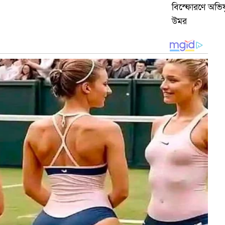
বিস্ফোরণে অভিযু
উমর