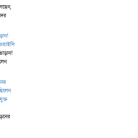
বলছেন,
দের
তাড়ান!
িলেন
ীড়নের