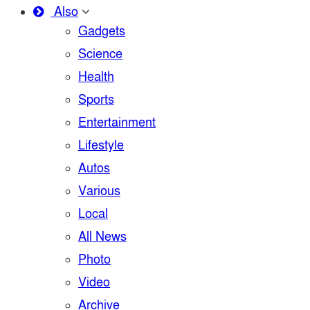
Also
Gadgets
Science
Health
Sports
Entertainment
Lifestyle
Autos
Various
Local
All News
Photo
Video
Archive