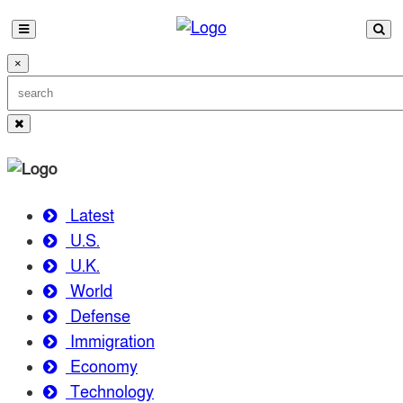
×
Latest
U.S.
U.K.
World
Defense
Immigration
Economy
Technology