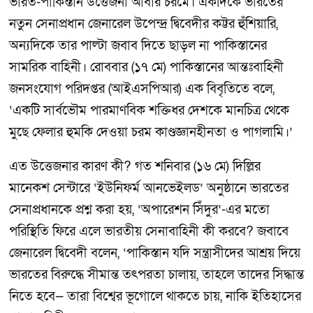
ভারত-পাকিস্তান উত্তেজনা আবার চরমে। একদিকে ভারতের
নতুন সেনাপ্রধান জেনারেল উপেন্দ্র দ্বিবেদীর কট্টর হুঁশিয়ারি,
অন্যদিকে তার পাল্টা জবাব দিতে ছাড়ল না পাকিস্তানের
সামরিক বাহিনী। রোববার (১৭ মে) পাকিস্তানের আন্তঃবাহিনী
জনসংযোগ পরিদপ্তর (আইএসপিআর) এক বিবৃতিতে বলে,
‘একটি সার্বভৌম পারমাণবিক শক্তিধর দেশকে মানচিত্র থেকে
মুছে ফেলার হুমকি দেওয়া চরম কাণ্ডজ্ঞানহীনতা ও পাগলামি।’
এত উত্তেজনার কারণ কী? গত শনিবার (১৬ মে) দিল্লির
মানেকশ সেন্টারে ‘ইউনিফর্ম আনভেইলড’ অনুষ্ঠানে ভারতের
সেনাপ্রধানকে প্রশ্ন করা হয়, ‘অপারেশন সিঁদুর’-এর মতো
পরিস্থিতি ফিরে এলে ভারতীয় সেনাবাহিনী কী করবে? জবাবে
জেনারেল দ্বিবেদী বলেন, ‘পাকিস্তান যদি সন্ত্রাসীদের আশ্রয় দিয়ে
ভারতের বিরুদ্ধে সীমান্ত তৎপরতা চালায়, তাহলে তাদের সিদ্ধান্ত
নিতে হবে— তারা বিশ্বের ভূগোলে থাকতে চায়, নাকি ইতিহাসের