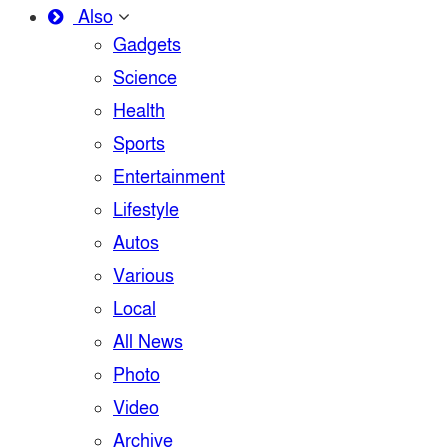
Also
Gadgets
Science
Health
Sports
Entertainment
Lifestyle
Autos
Various
Local
All News
Photo
Video
Archive