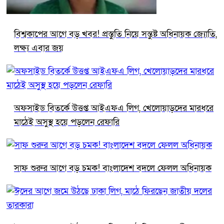
বিশ্বকাপের আগে বড় খবর! প্রস্তুতি নিয়ে সন্তুষ্ট অধিনায়ক জ্যোতি,
লক্ষ্য এবার জয়
অফসাইড বিতর্কে উত্তপ্ত আইএফএ লিগ, খেলোয়াড়দের মারধরে
মাঠেই অসুস্থ হয়ে পড়লেন রেফারি
সাফ শুরুর আগে বড় চমক! বাংলাদেশ বদলে ফেলল অধিনায়ক