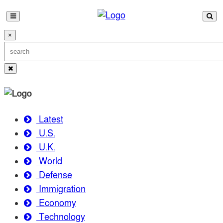
×
Latest
U.S.
U.K.
World
Defense
Immigration
Economy
Technology