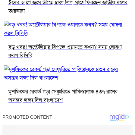
ঈদের আগে জমে উঠছে ঢাকা লিগ, মাঠে ফিরছেন জাতীয় দলের
তারকারা
বড় খবর! অস্ট্রেলিয়ার বিপক্ষে ওয়ানডে কখন? সময় ঘোষণা
করল বিসিবি
মুশফিকের রেকর্ড গড়া সেঞ্চুরিতে পাকিস্তানকে ৪৩৭ রানের
অসম্ভব লক্ষ্য দিল বাংলাদেশ