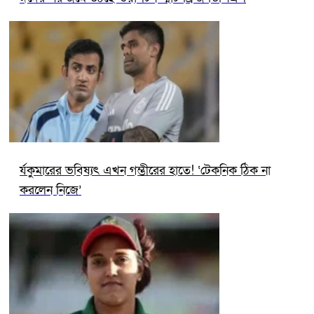
র্যকুমারের ভবিষ্যৎ এখন গম্ভীরের হাতে! ‘টেকনিক ঠিক না
করলেন নিজে’