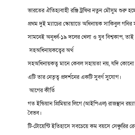
ভারতের ঐতিহ্যবাহী রঞ্জি ট্রফির নতুন মৌসুম শুরু হচ
প্রথম দুই ম্যাচের স্কোয়াডে অধিনায়ক সাকিবুল গনি
সামনেই অনূর্ধ্ব-১৯ দলের খেলা ও যুব বিশ্বকাপ, তাই শ
সহঅধিনায়কত্বের অর্থ
সহঅধিনায়কত্ব মানে কেবল সহায়তা নয়, যদি কোনো ক
এটি তার নেতৃত্ব প্রদর্শনের একটি সুবর্ণ সুযোগ।
আগের কীর্তি
গত ইন্ডিয়ান প্রিমিয়ার লিগে (আইপিএল) রাজস্থান রয়
বৈভব।
টি-টোয়েন্টি ইতিহাসে সবচেয়ে কম বয়সে সেঞ্চুরির রেক