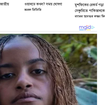
 জাতীয়
ওয়ানডে কখন? সময় ঘোষণা
মুশফিকের রেকর্ড গড়া
করল বিসিবি
সেঞ্চুরিতে পাকিস্তান
রানের অসম্ভব লক্ষ্য দ
বাংলাদেশ