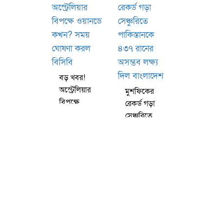
অধিনায়ক
দলের তারকারা
বড় খবর!
অস্ট্রেলিয়ার
মুশফিকের
বিপক্ষে
রেকর্ড গড়া
ওয়ানডে কখন?
সেঞ্চুরিতে
সময় ঘোষণা
পাকিস্তানকে
করল বিসিবি
৪৩৭ রানের
অসম্ভব লক্ষ্য
দিল বাংলাদেশ