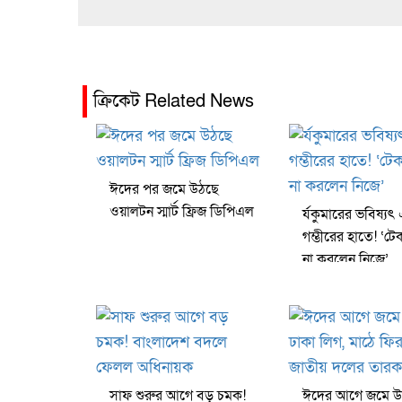
ক্রিকেট Related News
ঈদের পর জমে উঠছে
ওয়ালটন স্মার্ট ফ্রিজ ডিপিএল
র্যকুমারের ভবিষ্যৎ
গম্ভীরের হাতে! ‘ট
না করলেন নিজে’
সাফ শুরুর আগে বড় চমক!
ঈদের আগে জমে উ