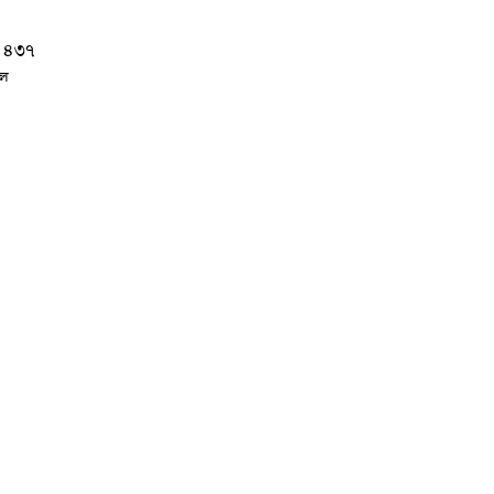
কে ৪৩৭
িল