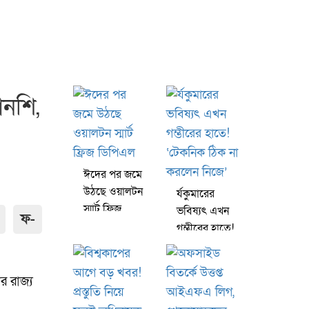
ানশি,
ঈদের পর জমে
উঠছে ওয়ালটন
র্যকুমারের
স্মার্ট ফ্রিজ
ভবিষ্যৎ এখন
ফ-
ডিপিএল
গম্ভীরের হাতে!
‘টেকনিক ঠিক
না করলেন
নিজে’
র রাজ্য