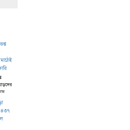
ত
য়াড়দের
হয়ে