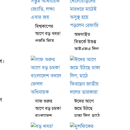
বিশ্বকাপের
আগে বড় খবর!
অফসাইড
প্রস্তুতি নিয়ে
বিতর্কে উত্তপ্ত
সন্তুষ্ট অধিনায়ক
আইএফএ লিগ,
জ্যোতি, লক্ষ্য
খেলোয়াড়দের
ে।
এবার জয়
মারধরে মাঠেই
অসুস্থ হয়ে
পড়লেন রেফারি
ন
সাফ শুরুর
ঈদের আগে
আগে বড় চমক!
জমে উঠছে
বাংলাদেশ
ঢাকা লিগ, মাঠে
বদলে ফেলল
ফিরছেন জাতীয়