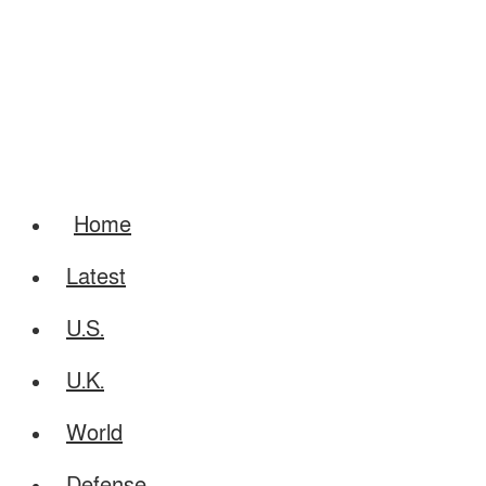
Home
Latest
U.S.
U.K.
World