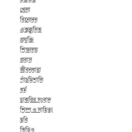
খেলা
বিনোদন
এক্সক্লুসিভ
প্রযুক্তি
শিক্ষালয়
প্রবাস
জীবনধারা
পাঁচমিশালি
ধর্ম
চাকরির সংবাদ
শিল্প ও সাহিত্য
ছবি
ভিডিও