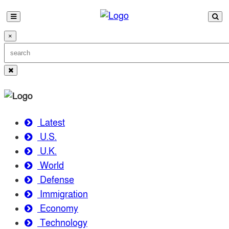
×
Latest
U.S.
U.K.
World
Defense
Immigration
Economy
Technology