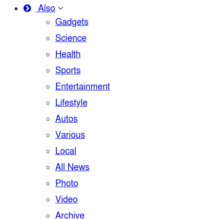
Also
Gadgets
Science
Health
Sports
Entertainment
Lifestyle
Autos
Various
Local
All News
Photo
Video
Archive