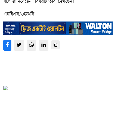
বলে জানিয়েছেন। বিষয়টি তারা দেখছেন।
এনবিএস/ওডে/সি