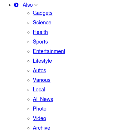
Also
Gadgets
Science
Health
Sports
Entertainment
Lifestyle
Autos
Various
Local
All News
Photo
Video
Archive