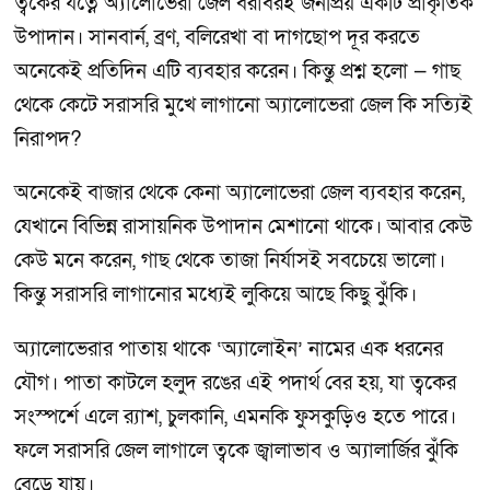
ত্বকের যত্নে অ্যালোভেরা জেল বরাবরই জনপ্রিয় একটি প্রাকৃতিক
উপাদান। সানবার্ন, ব্রণ, বলিরেখা বা দাগছোপ দূর করতে
অনেকেই প্রতিদিন এটি ব্যবহার করেন। কিন্তু প্রশ্ন হলো — গাছ
থেকে কেটে সরাসরি মুখে লাগানো অ্যালোভেরা জেল কি সত্যিই
নিরাপদ?
অনেকেই বাজার থেকে কেনা অ্যালোভেরা জেল ব্যবহার করেন,
যেখানে বিভিন্ন রাসায়নিক উপাদান মেশানো থাকে। আবার কেউ
কেউ মনে করেন, গাছ থেকে তাজা নির্যাসই সবচেয়ে ভালো।
কিন্তু সরাসরি লাগানোর মধ্যেই লুকিয়ে আছে কিছু ঝুঁকি।
অ্যালোভেরার পাতায় থাকে ‘অ্যালোইন’ নামের এক ধরনের
যৌগ। পাতা কাটলে হলুদ রঙের এই পদার্থ বের হয়, যা ত্বকের
সংস্পর্শে এলে র‍্যাশ, চুলকানি, এমনকি ফুসকুড়িও হতে পারে।
ফলে সরাসরি জেল লাগালে ত্বকে জ্বালাভাব ও অ্যালার্জির ঝুঁকি
বেড়ে যায়।