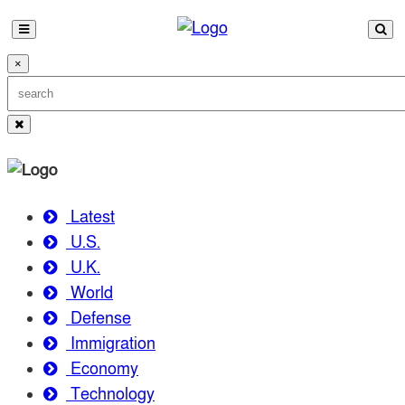
×
Latest
U.S.
U.K.
World
Defense
Immigration
Economy
Technology