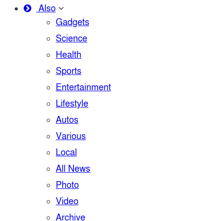
Also
Gadgets
Science
Health
Sports
Entertainment
Lifestyle
Autos
Various
Local
All News
Photo
Video
Archive