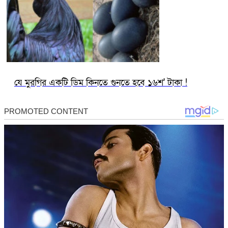
যে মুরগির একটি ডিম কিনতে গুনতে হবে ১৬শ' টাকা !