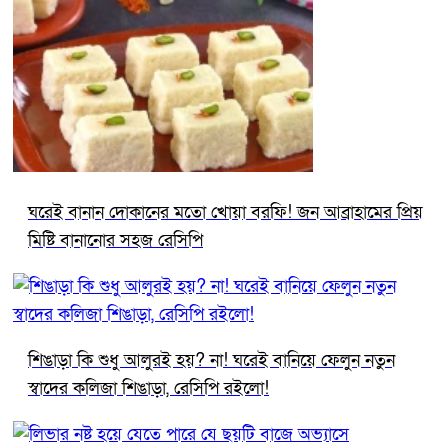
ঘরেই বানান দোকানের মতো খোয়া বরফি! জন আব্রাহামের প্রিয়
মিষ্টি বানানোর সহজ রেসিপি
শিঙাড়া কি শুধু আলুরই হয়? না! ঘরেই বানিয়ে ফেলুন নতুন
স্বাদের কলিজা শিঙাড়া, রেসিপি রইলো!