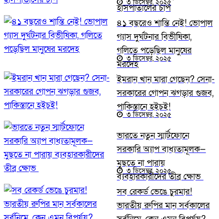
৩ ডিসেম্বর, ২০২৫
হাসপাতালের চাপ
৪১ বছরেও শান্তি নেই! ভোপাল
গ্যাস দুর্ঘটনার বিভীষিকা,
গলিতে পড়েছিল মানুষের
৩ ডিসেম্বর, ২০২৫
মরদেহ
ইমরান খান মারা গেছেন? সেনা-
সরকারের গোপন ঝগড়ার গুজব,
পাকিস্তানে হইচই!
৩ ডিসেম্বর, ২০২৫
ভারতে নতুন স্মার্টফোনে
সরকারি অ্যাপ বাধ্যতামূলক—
মুছতে না পারায়
৩ ডিসেম্বর, ২০২৫
ব্যবহারকারীদের তীব্র ক্ষোভ
সব রেকর্ড ভেঙে চুরমার!
ভারতীয় রুপির মান সর্বকালের