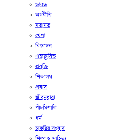
ভারত
অর্থনীতি
মতামত
খেলা
বিনোদন
এক্সক্লুসিভ
প্রযুক্তি
শিক্ষালয়
প্রবাস
জীবনধারা
পাঁচমিশালি
ধর্ম
চাকরির সংবাদ
শিল্প ও সাহিত্য