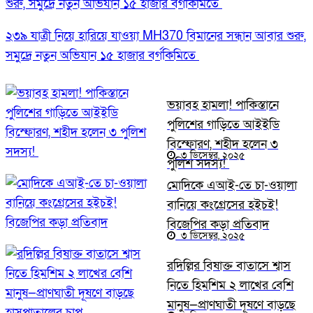
২৩৯ যাত্রী নিয়ে হারিয়ে যাওয়া MH370 বিমানের সন্ধান আবার শুরু,
সমুদ্রে নতুন অভিযান ১৫ হাজার বর্গকিমিতে
ভয়াবহ হামলা! পাকিস্তানে
পুলিশের গাড়িতে আইইডি
বিস্ফোরণ, শহীদ হলেন ৩
৩ ডিসেম্বর, ২০২৫
পুলিশ সদস্য!
মোদিকে এআই-তে চা-ওয়ালা
বানিয়ে কংগ্রেসের হইচই!
বিজেপির কড়া প্রতিবাদ
৩ ডিসেম্বর, ২০২৫
রদিল্লির বিষাক্ত বাতাসে শ্বাস
নিতে হিমশিম ২ লাখের বেশি
মানুষ—প্রাণঘাতী দূষণে বাড়ছে