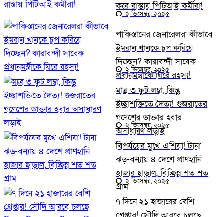
করে রাস্তায় পিটিআই কর্মীরা!
২ ডিসেম্বর, ২০২৫
পাকিস্তানের জেনারেলরা কীভাবে
ইমরান খানকে চুপ করিয়ে
দিচ্ছেন? কারাবন্দী সাবেক
২ ডিসেম্বর, ২০২৫
প্রধানমন্ত্রীকে ঘিরে রহস্য!
মাত্র ৩ ফুট লম্বা, কিন্তু
ইচ্ছাশক্তিতে দৈত্য! গুজরাতের
গণেশের ডাক্তার হবার
২ ডিসেম্বর, ২০২৫
অসাধারণ লড়াই
বিপর্যয়ের মুখে এশিয়া! টানা
ঝড়-বন্যায় ৪ দেশে প্রাণহানি
হাজার ছাড়াল, বিচ্ছিন্ন শত শত
২ ডিসেম্বর, ২০২৫
গ্রাম
৭ দিনে ২১ হাজারের বেশি
গ্রেপ্তার! সৌদি আরবে চলছে