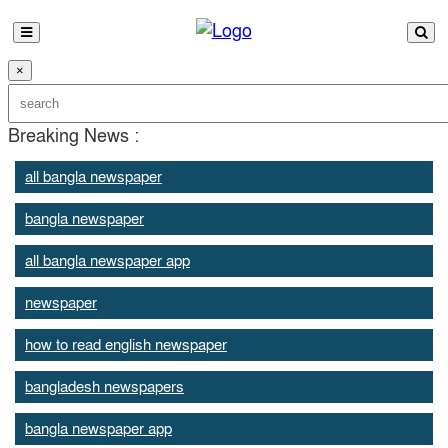
×
Breaking News :
all bangla newspaper
bangla newspaper
all bangla newspaper app
newspaper
how to read english newspaper
bangladesh newspapers
bangla newspaper app