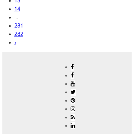
13
14
...
281
282
›