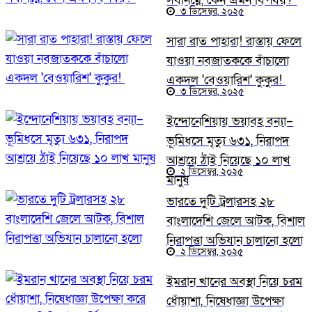
সর্বনিম্নে, কেন এমন বিপর্যয়?
৩ ডিসেম্বর, ২০২৫
সারা রাত পাহারা! রাস্তায় ফেলে
যাওয়া নবজাতককে বাঁচালো
একদল 'বেওয়ারিশ' কুকুর!
৩ ডিসেম্বর, ২০২৫
ইন্দোনেশিয়ায় ভয়াবহ বন্যা–
ভূমিধসে মৃত্যু ৬৩১, নিরাপদ
আশ্রয়ে ঠাঁই নিয়েছে ১০ লাখ
২ ডিসেম্বর, ২০২৫
মানুষ
ভারতে দুটি ট্রলারসহ ২৮
বাংলাদেশি জেলে আটক, বিশাল
নিরাপত্তা অভিযান চালানো হলো
২ ডিসেম্বর, ২০২৫
ইমরান খানের অবস্থা নিয়ে চরম
ধোঁয়াশা, নিষেধাজ্ঞা উপেক্ষা