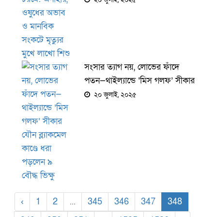
সংসার ত্যাগ নয়, লোভের ফাঁদে
পতন—থাইল্যান্ডে ‘মিস গলফ’ সীকার
যৌন ব্ল্যাকমেল কাণ্ডে ধরা পড়লেন ৯
২০ জুলাই, ২০২৫
বৌদ্ধ ভিক্ষু
‹
1
2
...
345
346
347
348