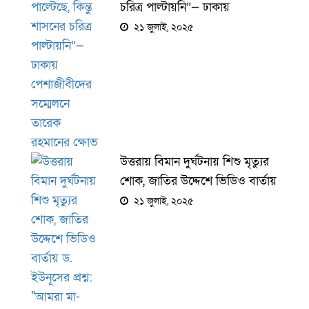
চরিত্র পাল্টায়নি”— ঢাকায়
পেশাজীবীদের সম্মেলনে তারেক
২১ জুলাই, ২০২৫
রহমানের ক্ষোভ
উত্তরায় বিমান দুর্ঘটনায় শিশু মৃত্যুর
শোক, জাতির উদ্দেশে ভিডিও বার্তায়
ড. ইউনূসের প্রশ্ন: "আমরা মা-
২১ জুলাই, ২০২৫
বাবাদের কী জবাব দেব?"