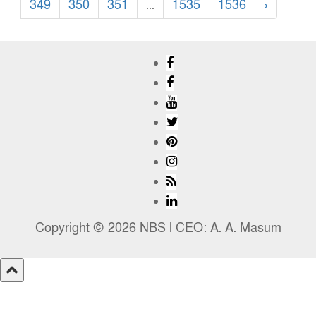
349
350
351
...
1535
1536
›
Copyright © 2026 NBS l CEO: A. A. Masum