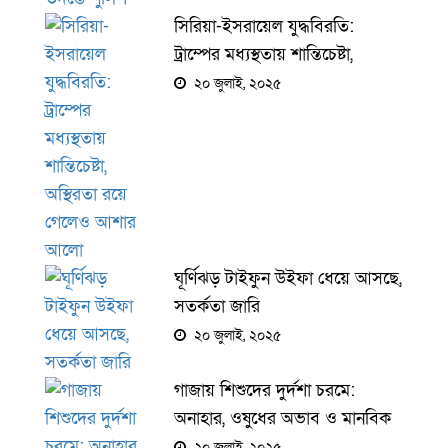
সিরিয়া-ইসরায়েল যুদ্ধবিরতি:
ট্রাম্পের মধ্যস্থতায় শান্তিচেষ্টা,
অস্থিরতা রয়ে গেলেও আশার আলো
২০ জুলাই, ২০২৫
ঘূর্ণিঝড় টাইফুন উইফা ধেয়ে আসছে,
সতর্কতা জারি
২০ জুলাই, ২০২৫
গাজায় শিশুদের দুর্দশা চরমে:
অনাহার, ওষুধের অভাব ও মানবিক
সংকটে মৃত্যুর মুখে লাখো শিশু
২০ জুলাই, ২০২৫